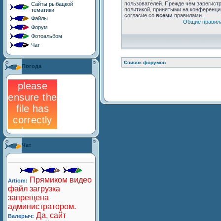
Сайты рыбацкой
тематики
Файлы
Форум
Фотоальбом
Чат
Погода
Чат