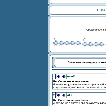
[
Напеч
Средняя оценка
Вы не можете отправить ко
1
teon11
Re: Cоревнования в Киеве
болезни желудочно-кишечного тракта забо
содержание и уход теория подавления и раз
2
ALX
Re: Cоревнования в Киеве
А вот лучше б сразу и про результаты расск