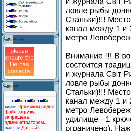
и журнала Свiт 
Сайты рыбацкой
тематики
ловле рыбы донн
Файлы
Форум
Стальки)!!! Мест
Фотоальбом
канал между 1 и 
Чат
метро Левобереж
Погода
Внимание !!! В в
состоится тради
и журнала Свiт 
ловле рыбы донн
Чат
Стальки)!!! Мест
канал между 1 и 
метро Левобережн
удилище - 1 крюч
ограничено). Наж