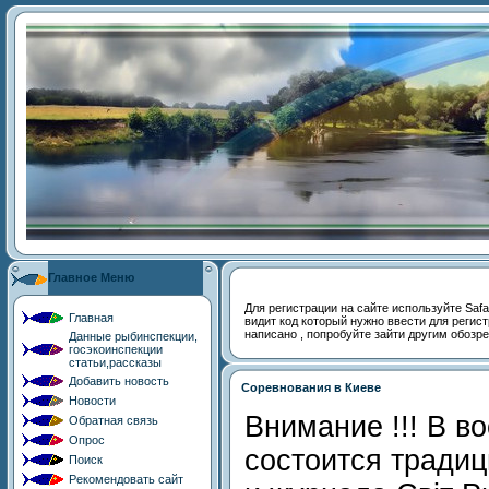
Главное Меню
Для регистрации на сайте используйте Safari,
Главная
видит код который нужно ввести для регист
написано , попробуйте зайти другим обозр
Данные рыбинспекции,
госэкоинспекции
статьи,рассказы
Добавить новость
Cоревнования в Киеве
Новости
Внимание !!! В в
Обратная связь
Опрос
состоится тради
Поиск
Рекомендовать сайт