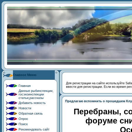
Главное Меню
Для регистрации на сайте используйте Safari
Главная
ввести для регистрации. Если во время рег
Данные рыбинспекции,
госэкоинспекции
статьи,рассказы
Предлагаю вспомнить о прошедшем Клу
Добавить новость
Новости
Перебраны, с
Обратная связь
форуме сни
Опрос
Поиск
Ос
Рекомендовать сайт