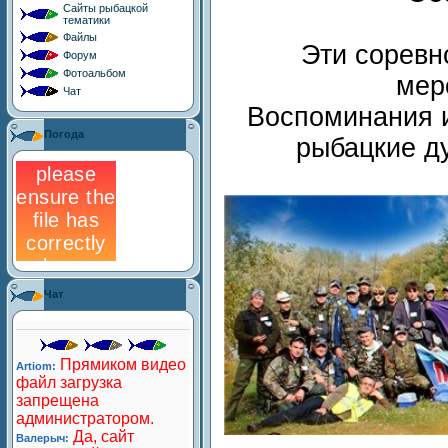
Сайты рыбацкой
тематики
Файлы
Эти соревн
Форум
Фотоальбом
мер
Чат
Воспоминания и
Погода
рыбацкие д
Чат