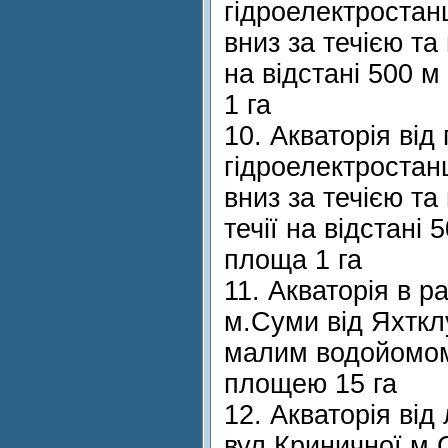
гідроелектростан
вниз за течією та 
на відстані 500 
1 га
10. Акваторія від
гідроелектростан
вниз за течією та
течії на відстані
площа 1 га
11. Акваторія в р
м.Суми від Яхтклу
малим водойомом 
площею 15 га
12. Акваторія від 
вул.Криничної м.