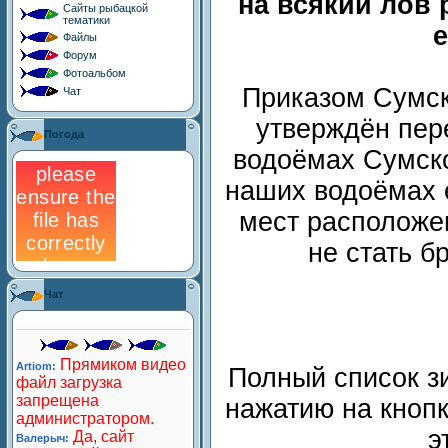
на всякий лов
Сайты рыбацкой
тематики
Файлы
Форум
Фотоальбом
Приказом Сумск
Чат
утверждён пер
Погода
водоёмах Сумск
наших водоёмах е
мест расположе
не стать б
Чат
Полный список з
нажатию на кноп
э