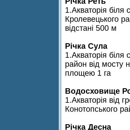
Річка Реть
1.Акваторія біля 
Кролевецького рай
відстані 500 м
Річка Сула
1.Акваторія біля
район від мосту н
площею 1 га
Водосховище Р
1.Акваторія від г
Конотопського ра
Річка Десна