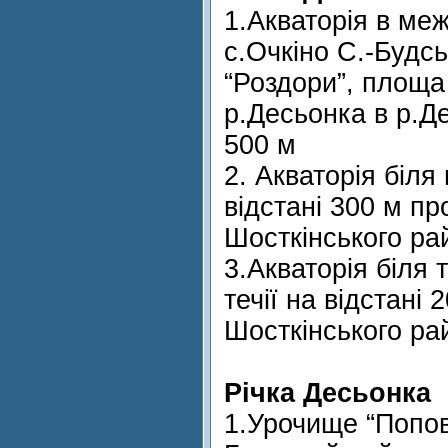
1.Акваторія в меж
с.Очкіно С.-Будс
“Роздори”, площа 
р.Десьонка в р.Де
500 м
2. Акваторія біля
відстані 300 м пр
Шосткінського ра
3.Акваторія біля 
течії на відстані 
Шосткінського ра
Річка Десьонка
1.Урочище “Попов