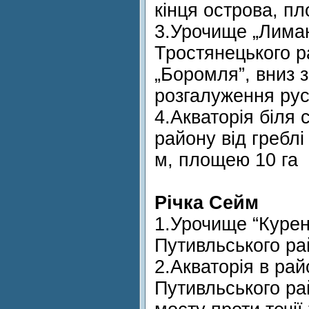
кінця острова, п
3.Урочище „Лиман
Тростянецького ра
„Боромля”, вниз з
розгалуження рус
4.Акваторія біля
району від греблі 
м, площею 10 га
Річка Сейм
1.Урочище “Курені
Путивльського ра
2.Акваторія в рай
Путивльського ра