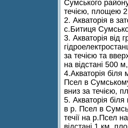
Сумського району 
течією, площею 2
2. Акваторія в за
с.Битиця Сумсько
3. Акваторія від г
гідроелектростан
за течією та вверх
на відстані 500 м
4.Акваторія біля 
Псел в Сумському
вниз за течією, п
5. Акваторія біля
в р. Псел в Сумс
течії на р.Псел на
відстані 1 км, пл