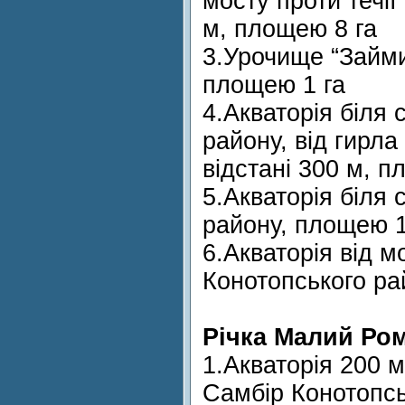
мосту проти течії 
м, площею 8 га
3.Урочище “Займ
площею 1 га
4.Акваторія біля 
району, від гирла
відстані 300 м, п
5.Акваторія біля
району, площею 1
6.Акваторія від м
Конотопського рай
Річка Малий Ро
1.Акваторія 200 м
Самбір Конотопсь