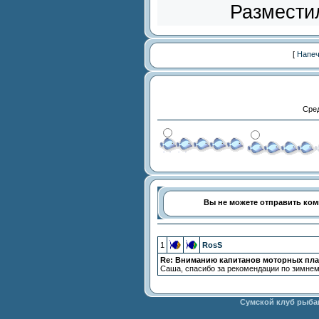
Размести
[
Напеч
Сред
Вы не можете отправить ко
1
RosS
Re: Вниманию капитанов моторных пла
Саша, спасибо за рекомендации по зимнем
Сумской клуб рыба