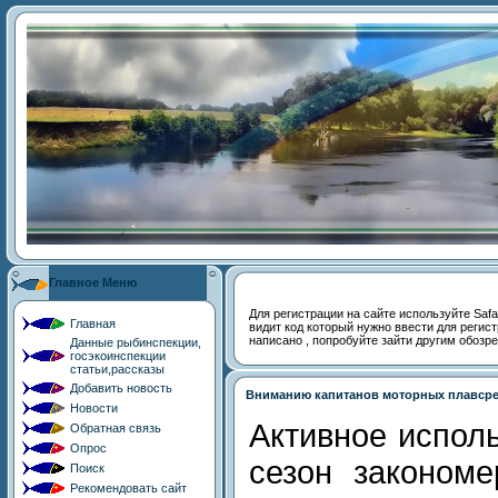
Главное Меню
Для регистрации на сайте используйте Safari,
Главная
видит код который нужно ввести для регист
написано , попробуйте зайти другим обозр
Данные рыбинспекции,
госэкоинспекции
статьи,рассказы
Добавить новость
Вниманию капитанов моторных плавсре
Новости
Активное исполь
Обратная связь
Опрос
сезон законом
Поиск
Рекомендовать сайт