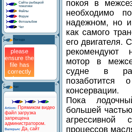
покоя в межсе
Сайты рыбацкой
тематики
необходимо по
Файлы
Форум
надежном, но и
Фотоальбом
Чат
как самого тран
его двигателя. 
Погода
рекомендуют 
мотор в межсе
судне в ра
позаботится 
Чат
консервации.
Пока лодочны
большей частью
агрессивной 
процессов масл