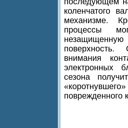
последующем н
коленчатого ва
механизме. Кр
процессы мо
незащищенн
поверхность.
внимания конт
электронных б
сезона получи
«коротнув
поврежденного 