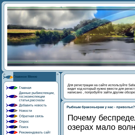
Главное Меню
Для регистрации на сайте используйте Safari,
Главная
видит код который нужно ввести для регист
написано , попробуйте зайти другим обозр
Данные рыбинспекции,
госэкоинспекции
статьи,рассказы
Добавить новость
Рыбным браконьерам у нас - приволье?
Новости
Почему беспреде
Обратная связь
Опрос
озерах мало вол
Поиск
Рекомендовать сайт