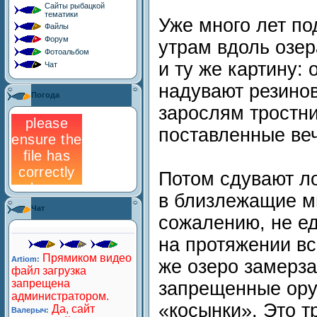
Сайты рыбацкой
тематики
Уже много лет по
Файлы
Форум
утрам вдоль озе
Фотоальбом
и ту же картину:
Чат
надувают резинов
Погода
зарослям тростни
поставленные ве
Потом сдувают л
в близлежащие мн
Чат
сожалению, не е
на протяжении вс
же озеро замерза
запрещенные ору
«косынки». Это т