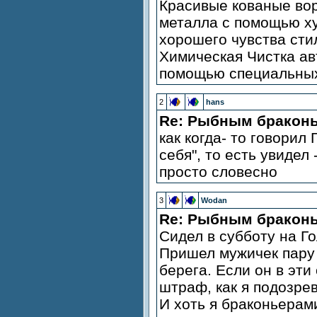
Красивые кованые вор
металла с помощью ху
хорошего чувства сти
Химическая Чистка ав
помощью специальны
2
hans
Re: Рыбным браконь
как когда- то говорил
себя", то есть увидел
просто словесно
3
Wodan
Re: Рыбным браконь
Сидел в субботу на Го
Пришел мужичек пару 
берега. Если он в эти
штраф, как я подозре
И хоть я браконьерам