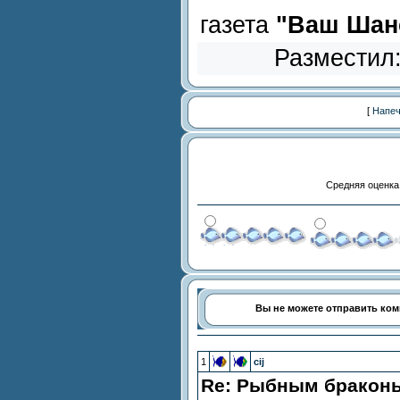
газета
"Ваш Шанс
Разместил
[
Напеч
Средняя оценка
Вы не можете отправить ко
1
cij
Re: Рыбным браконь