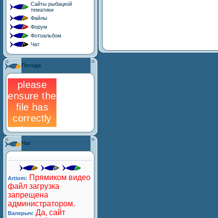
Сайты рыбацкой
тематики
Файлы
Форум
Фотоальбом
Чат
Погода
Чат