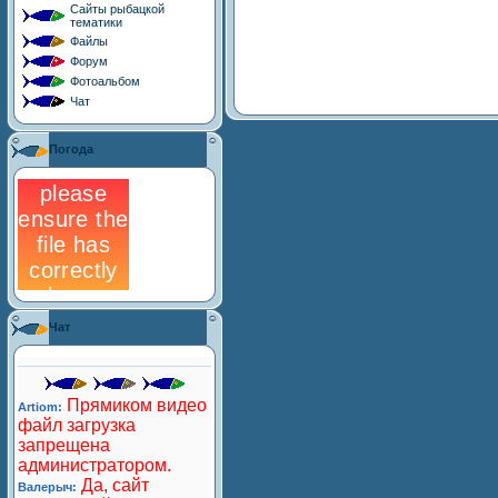
Сайты рыбацкой
тематики
Файлы
Форум
Фотоальбом
Чат
Погода
Чат