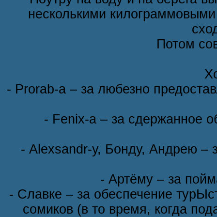
несколькими килограммовыми 
схо
Потом со
Х
- Prorab-а – за любезно предост
- Fenix-а – за сдержанное 
- Alexsandr-у, Бонду, Андрею – 
- Артёму – за пойм
- Славке – за обеспечение турЫс
сомиков (в то время, когда по