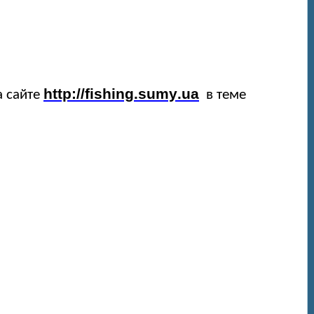
http
://
fishing
.
sumy
.
ua
а сайте
в теме