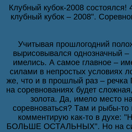
Клубный кубок-2008 состоялся! 
клубный кубок – 2008". Соревн
Учитывая прошлогодний положительный опыт, на вопрос "Быть ли Клубному Кубку-2008?" ответ вырисовывался однозначный – Быть!!! Благо дело наработки в проведении подобных мероприятий имелись. А самое главное – имелось серьёзное желание и рвение участников всерьёз померяться силами в непростых условиях ловли. А непростых – потому, что место проведения было выбрано то же, что и в прошлый раз – речка Псёл за с. Красное. И организаторы, и участники понимали, что рыба на соревнованиях будет сложная, уловы будут трудовые, и каждая поклёвочка будет буквально на вес золота. Да, имело место на нашем сайте некое роптание в духе: "Та где вы ото задумали соревноваться? Там и рыбы-то нету толком! Шо там можно поймать?" Подобные реплики я обычно комментирую как-то в духе: "На соревнованиях не важно поймать МНОГО рыбы, важно поймать БОЛЬШЕ ОСТАЛЬНЫХ". Но на сий раз повторяться не было желания. Ибо знал наверняка: во многих наших форумчанах загорелась спортивная искорка. И, возможно, в данный исторический момент мы наблюдаем становление (с помощью нашего клуба) серьёзных спортсменов. Как то на форуме один из наших завсегдатаев (Wodan, он же в миру Олег) очень точно охарактеризовал спортивную сторону рыбалки: "Есть СПОРТ, а есть физкультура". Точно такая же разница между любительской и спортивной ловлей рыбы. Да не мне вам об этом рассказывать. Писано-переписано ужо в этом направлении… Да, но не мешало бы вернуться к нашему действу. Как водится, опускаю описание подготовительно-организационной составляющей – иначе на пару вечеров головные боли вам обеспечены. Сразу к делу! Итак, на старт Кубка заявились как корифеи, так и новички нашей рыбацкой тусовки. Задолго до проведения Кубка было принято решение не отсекать никого, независимо от того, завсегдатай ли это на нашем форуме или же недавно появился… Заявки с удовольствием принимались от всех. Тут следует отметить, что в этот раз соревнования проводились без спонсорской поддержки рыбацких магазинов, поскольку новосозданная Сумская Федерация рыболовного спорта, проводя во втором полугодии несколько разноплановых соревнований, оттянула на себя призовые ресурсы спонсоров, на которые мы могли бы претендовать. Так что, соревнования проводились нами, так сказать в режиме самоокупаемости. Ну ничего страшного. Мы по этому поводу не посыпали голову пеплом, а подкинули ещё по сотне своих денег в призовой фонд и занялись формированием призового фонда и закупкой медалей, дипломов, рамок к ним, и, собственно, кубка. Приятным сюрпризом стала спонсорская инициатива наших постоянных друзей – бар "Шабо" в лице Шаповалова Тараса выделил для укрепления призового фонда пиво в общем счёте сто (!) литров. В субботу утром судейская коллегия в составе 4-х человек была уже на месте. Прошлись по местам ловли, осмотрели берега. М-да… Ряска имеется, условия не совсем простые, но обратного пути нет. Разметили зоны соревнований (А и В) и приступили к обустройству базы. Для более цивильного и комфортного проведения отметили полосу для парковки автомобилей и судейский сектор. Zander, прихватив из дому бензопилу, проявил чудеса столярного дела и из поваленных кем-то и когда-то стволов деревье