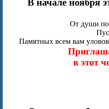
В начале ноября э
От души поз
Пус
Памятных всем вам уловов
Приглаша
в этот ч