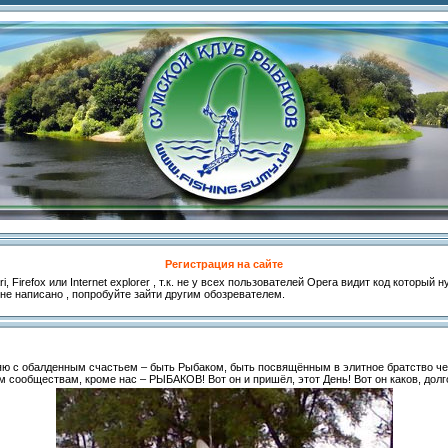
Регистрация на сайте
, Firefox или Internet explorer , т.к. не у всех пользователей Opera видит код который
 не написано , попробуйте зайти другим обозревателем.
вляю с обалденным счастьем – быть Рыбаком, быть посвящённым в элитное братство че
 сообществам, кроме нас – РЫБАКОВ! Вот он и пришёл, этот День! Вот он каков, дол