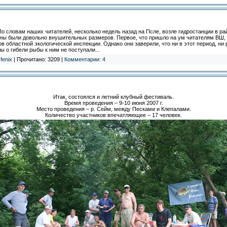
о словам наших читателей, несколько недель назад на Псле, возле гидростанции в ра
ы были довольно внушительных размеров. Первое, что пришло на ум читателям ВШ, 
в областной экологической инспекции. Однако они заверили, что ни в этот период, н
ы о гибели рыбы к ним не поступали...
:
fenix
| Прочитано: 3209 |
Комментарии: 4
Итак, состоялся и летний клубный фестиваль.
Время проведения – 9-10 июня 2007 г.
Место проведения – р. Сейм, между Песками и Клепалами.
Количество участников впечатляющее – 17 человек.