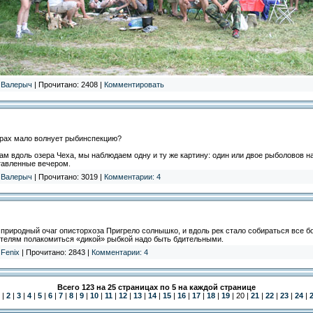
:
Валерыч
| Прочитано: 2408 |
Комментировать
ерах мало волнует рыбинспекцию?
рам вдоль озера Чеха, мы наблюдаем одну и ту же картину: один или двое рыболовов н
ставленные вечером.
:
Валерыч
| Прочитано: 3019 |
Комментарии: 4
природный очаг описторхоза Пригрело солнышко, и вдоль рек стало собираться все бо
бителям полакомиться «дикой» рыбкой надо быть бдительными.
:
Fenix
| Прочитано: 2843 |
Комментарии: 4
Всего 123 на 25 страницах по 5 на каждой странице
|
2
|
3
|
4
|
5
|
6
|
7
|
8
|
9
|
10
|
11
|
12
|
13
|
14
|
15
|
16
|
17
|
18
|
19
| 20 |
21
|
22
|
23
|
24
|