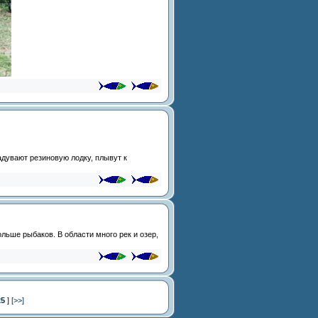
адувают резиновую лодку, плывут к
льше рыбаков. В области много рек и озер,
25
]
[>>]