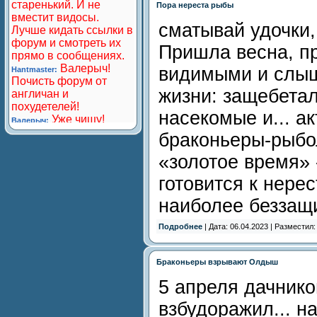
Пора нереста рыбы
сматывай удочки,
Пришла весна, п
видимыми и слы
жизни: защебета
насекомые и... а
браконьеры-рыбо
«золотое время» 
готовится к нерес
наиболее беззащ
Подробнее
| Дата: 06.04.2023 | Разместил
Браконьеры взрывают Олдыш
5 апреля дачник
взбудоражил... н