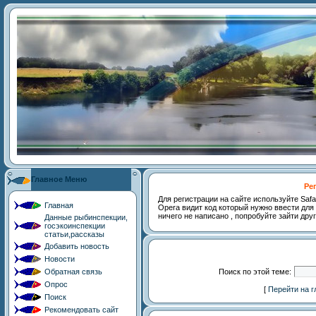
Главное Меню
Ре
Для регистрации на сайте используйте Safari,
Главная
Opera видит код который нужно ввести для 
ничего не написано , попробуйте зайти дру
Данные рыбинспекции,
госэкоинспекции
статьи,рассказы
Добавить новость
Новости
Обратная связь
Поиск по этой теме:
Опрос
[
Перейти на 
Поиск
Рекомендовать сайт