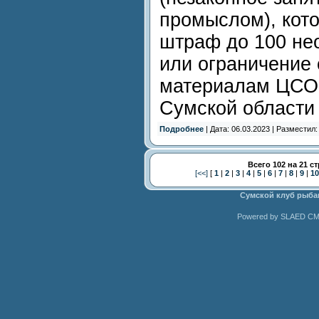
промыслом), кот
штраф до 100 не
или ограничение 
материалам ЦСО
Сумской области
Подробнее
| Дата: 06.03.2023 | Разместил
Всего 102 на 21 с
[<<]
[
1
|
2
|
3
|
4
|
5
|
6
|
7
|
8
|
9
|
1
Сумской клуб рыба
Powered by SLAED CMS