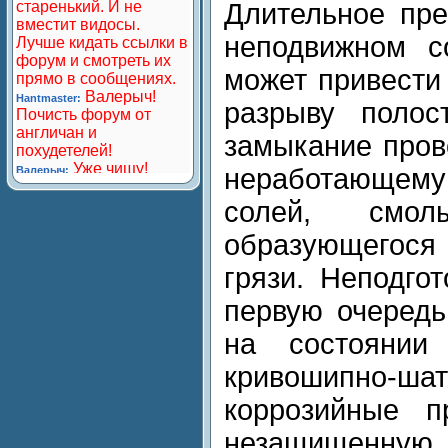
Длительное пре
неподвижном с
может привести
разрыву полос
замыкание прово
неработающему 
солей, смол
образующегос
грязи. Неподго
первую очередь
на состоянии 
кривошипно-ша
коррозийные п
незащищенную