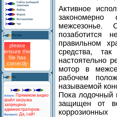
Сайты рыбацкой
тематики
Активное испол
Файлы
Форум
закономерно
Фотоальбом
межсезонье.
Чат
позаботится 
Погода
правильном хра
средства, так
настоятельно р
мотор в межсе
рабочем полож
Чат
называемой кон
Пока лодочный 
защищен от во
коррозионных