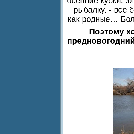
осенние кубки, з
рыбалку, - всё
как родные… Бол
Поэтому х
предновогодний