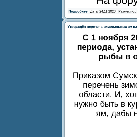
На фор
Подробнее
| Дата: 24.11.2023 | Разместил:
Утверждён перечень зимовальных ям на з
С 1 ноября 2
периода, уста
рыбы в о
Приказом Сумск
перечень зим
области.
И, хо
нужно быть в к
ям, дабы 