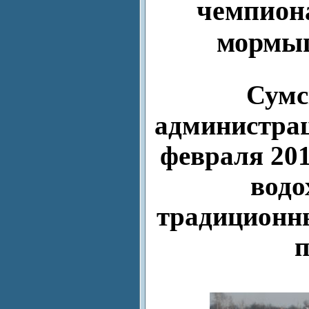
чемпиона
мормыш
Сумс
администрац
февраля 201
водо
традиционны