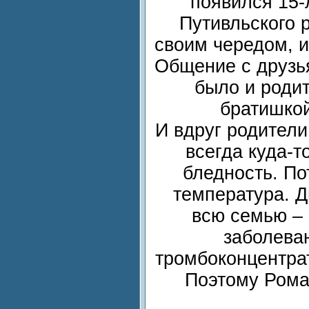
появился 15-
Путивльского 
своим чередом, и
Общение с друзь
было и роди
братишкой
И вдруг родители
всегда куда-
бледность. По
температура. Д
всю семью – 
заболева
тромбоконцентрат
Поэтому Роман