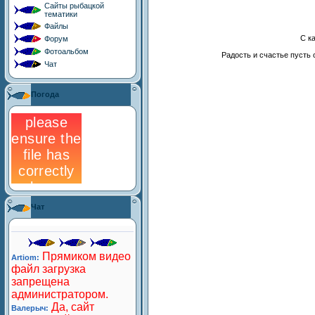
Сайты рыбацкой
тематики
Файлы
С к
Форум
Фотоальбом
Радость и счастье пусть
Чат
Погода
Чат