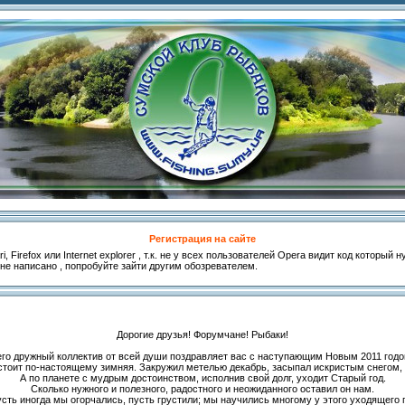
Регистрация на сайте
, Firefox или Internet explorer , т.к. не у всех пользователей Opera видит код который
 не написано , попробуйте зайти другим обозревателем.
Дорогие друзья! Форумчане! Рыбаки!
его дружный коллектив от всей души поздравляет вас с наступающим Новым 2011 годо
 стоит по-настоящему зимняя. Закружил метелью декабрь, засыпал искристым снегом
А по планете с мудрым достоинством, исполнив свой долг, уходит Старый год.
Сколько нужного и полезного, радостного и неожиданного оставил он нам.
усть иногда мы огорчались, пусть грустили; мы научились многому у этого уходящего г