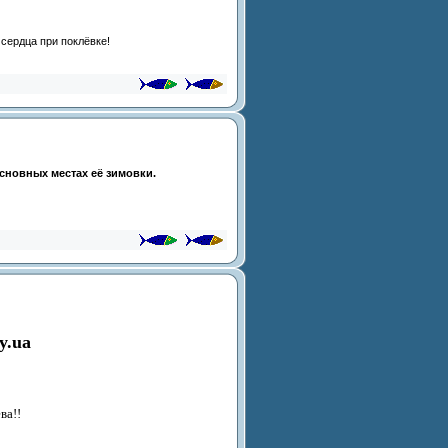
сердца при поклёвке!
основных местах её зимовки.
y.ua
ва!!