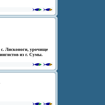
 с.
Лисконоги
, урочище
нгистов из г. Сумы.
.