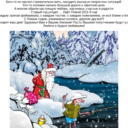
Кого-то он научил стремительно жить, находить выход из непростых ситуаций.
Кто-то положил начало большой дороге к заветной цели.
А многие обрели настоящую любовь, научились счастью и радости.
Старый год уходит…. Идёт Новый 2011-й год!
аждым залпом фейерверка, с каждым тостом, с каждым пожеланием, он всё ближе и бл
С Новым годом, уважаемые коллеги, дорогие друзья!!!
 озарят ваш дом! Здоровья Вам и Вашим близким! Пусть Вашими попутчиками будут усп
Любите и будьте любимыми!