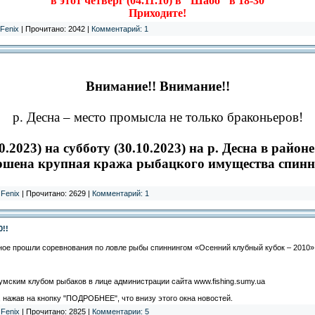
в этот четверг (04.11.10) в "Шабо" в 18-30
Приходите!
Fenix
| Прочитано: 2042 |
Комментарий: 1
Внимание!! Внимание!!
р. Десна – место промысла не только
браконьеров
!
0.2023) на субботу (30.10.2023)
на
р.
Десна
в районе
ершена крупная кража рыбацкого имущества спинни
:
Fenix
| Прочитано: 2629 |
Комментарий: 1
0!!
расное прошли соревнования по ловле рыбы спиннингом «Осенний клубный кубок – 2010»
мским клубом рыбаков в лице администрации сайта www.fishing.sumy.ua
 нажав на кнопку "ПОДРОБНЕЕ", что внизу этого окна новостей.
:
Fenix
| Прочитано: 2825 |
Комментарии: 5