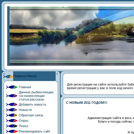
Главное Меню
Для регистрации на сайте используйте Safari
Главная
время регистрации у вас в поле код ничего
Данные рыбинспекции,
госэкоинспекции
статьи,рассказы
С НОВЫМ 2011 ГОДОМ!!!
Добавить новость
Новости
Обратная связь
Администрация сайта и весь 
Опрос
Благо и погода сейчас
Поиск
Рекомендовать сайт
И п