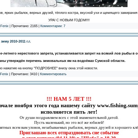
, ярких рыбалок, верных друзей, тёплого костра, вкусной ухи и щемящего замирания 
УРА! С НОВЫМ ГОДОМ!!!!
:
Fenix
| Прочитано: 2165 |
Комментарии: 7
иму 2010-2011 г.г.
не-летнего нерестового запрета, устанавливается запрет на всякий лов рыбы в 
ны утверждён перечень зимовальных ям на водоёмах Сумской области.
о нажатию на кнопку "ПОДРОБНЕЕ" внизу окна этой новости.
Fenix
| Прочитано: 3410 |
Комментировать
!!! НАМ 5 ЛЕТ !!!
ачале ноября этого года нашему сайту www.fishing.sum
исполняется пять лет!
От души поздравляем всех с этой знаменательной датой.
Пусть маленький, но это всё же юбилей!
ятных всем вам уловов, незабываемых рыбалок, верных друзей и хорошего клё
Приглашаю всех отпраздновать сие событие