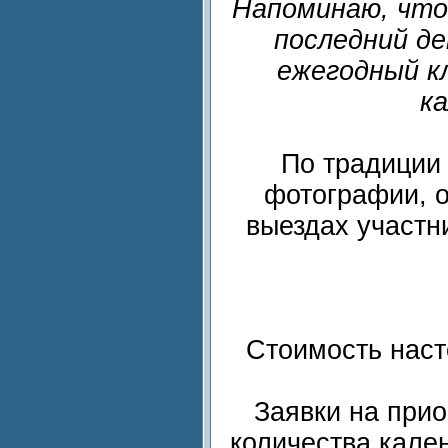
Напоминаю, что 
последний де
ежегодный к
ка
По традиции
фотографии, о
выездах участн
Стоимость наст
Заявки на при
количества кале