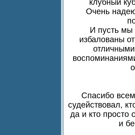
клубный куб
Очень надею
п
И пусть мы 
избалованы от
отличными
воспоминаниями
о
Спасибо всем,
судействовал, кт
да и кто просто
и б