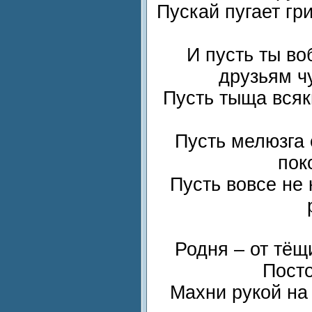
Пускай пугает гр
И пусть ты во
друзьям ч
Пусть тыща всяк
Пусть мелюзга 
пок
Пусть вовсе не 
Родня – от тёщ
Посто
Махни рукой на 