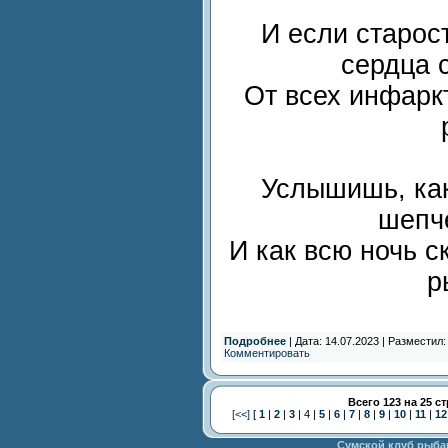
И если старос
сердца с
От всех инфаркт
Услышишь, как
шепч
И как всю ночь 
р
Подробнее
| Дата: 14.07.2023 | Разместил
Комментировать
Всего 123 на 25 с
[<<]
[
1
|
2
|
3
| 4 |
5
|
6
|
7
|
8
|
9
|
10
|
11
|
12
Сумской клуб рыба