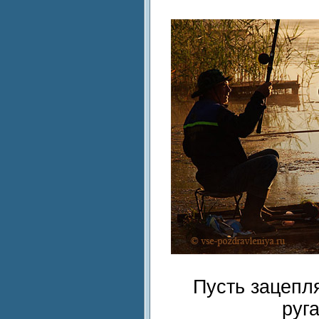
Пусть зацепл
руг