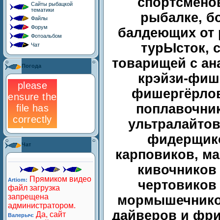
спортсмено
Сайты рыбацкой
тематики
рыбалке, б
Файлы
Форум
балдеющих от 
Фотоальбом
турЫсток, с
Чат
товарищей с ан
Погода
крэйзи-фиш
фишергёрлов
поплавочник
ультралайтов
фидерщико
Чат
карповиков, ма
кивочников
чертовиков
мормышечнико
дайверов и фри