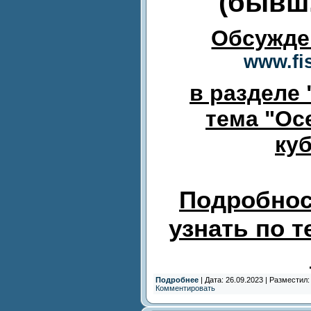
(бывш.
Обсужде
www.fi
в разделе
тема "
Ос
куб
Подробнос
узнать по т
Подробнее
| Дата: 26.09.2023 | Разместил
Комментировать