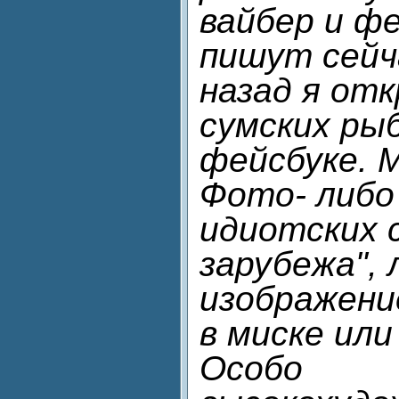
вайбер и фе
пишут сейч
назад я от
сумских ры
фейсбуке. 
Фото- либо
идиотских 
зарубежа", 
изображени
в миске или
Особо