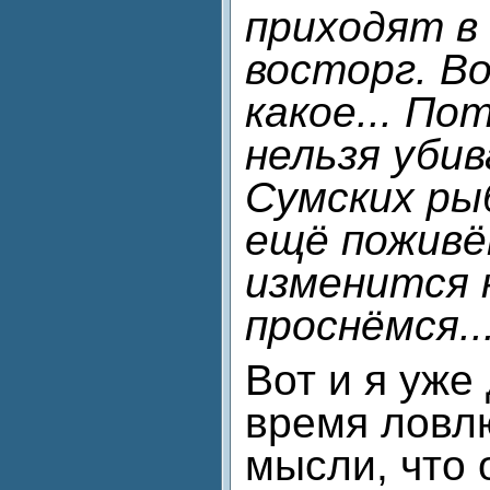
приходят в
восторг. В
какое... По
нельзя уби
Сумских ры
ещё поживё
изменится 
проснёмся..
Вот и я уже
время ловл
мысли, что