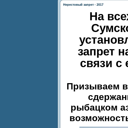
Нерестовый запрет - 2017
На все
Сумск
установ
запрет н
связи с 
Призываем в
сдержан
рыбацком аз
возможность