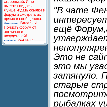
"В чате Фе
интересует
ещё Форум,
утверждае
непопуляре
Это не сай
это мы угас
затянуло. 
старые ст
посмотрите
рыбалках у