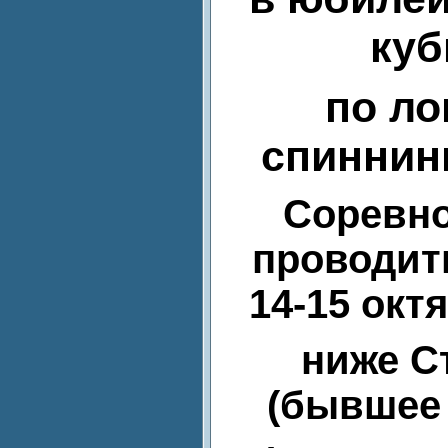
куб
по л
спиннинг
Соревно
проводить
1
4
-1
5
окт
ниже С
(бывшее 