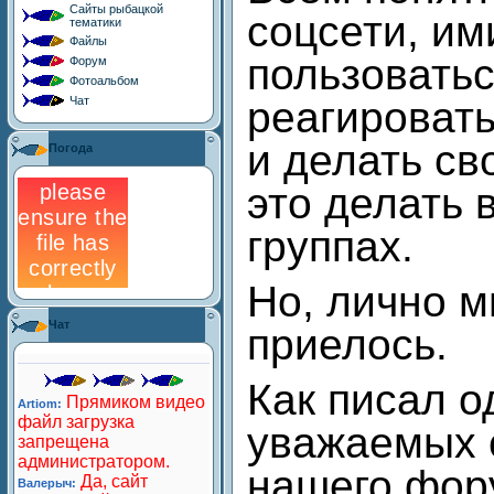
Сайты рыбацкой
соцсети, им
тематики
Файлы
пользоватьс
Форум
Фотоальбом
Чат
реагировать
и делать св
Погода
это делать 
группах.
Но, лично м
Чат
приелось.
Как писал о
уважаемых 
нашего фо