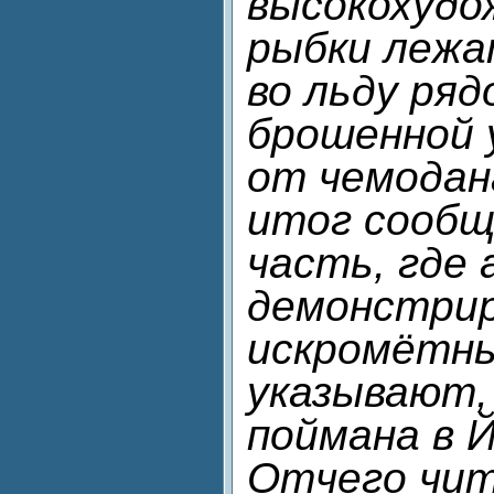
высокохудо
рыбки лежа
во льду ряд
брошенной 
от чемодан
итог сообщ
часть, где
демонстри
искромётны
указывают,
поймана в 
Отчего чи