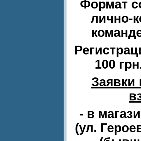
Формат с
лично-к
команде
Регистрац
100
грн
Заявки 
в
-
в магаз
(ул. Геро