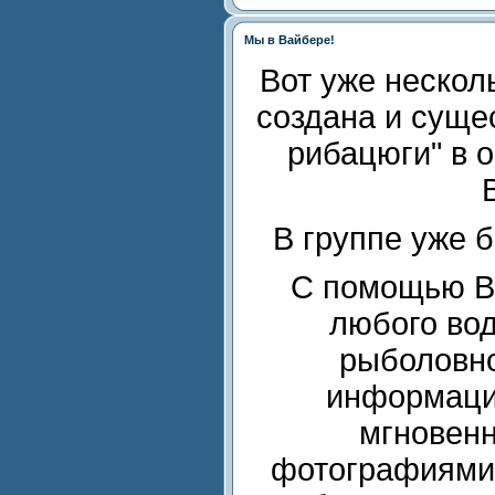
Мы в Вайбере!
Вот уже нескол
создана и суще
рибацюги"
в 
В группе уже б
С помощью В
любого во
рыболовно
информаци
мгновенн
фотографиями 