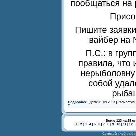
пообщаться на 
Присо
Пишите заявки
вайбер на
П.С.: в гру
правила, что 
нерыболовную
собой удал
рыбац
Подробнее
| Дата: 19.09.2023 | Разместил
7
Всего 123 на 25 с
[ 1 |
2
|
3
|
4
|
5
|
6
|
7
|
8
|
9
|
10
|
11
|
12
|
Сумской клуб рыба