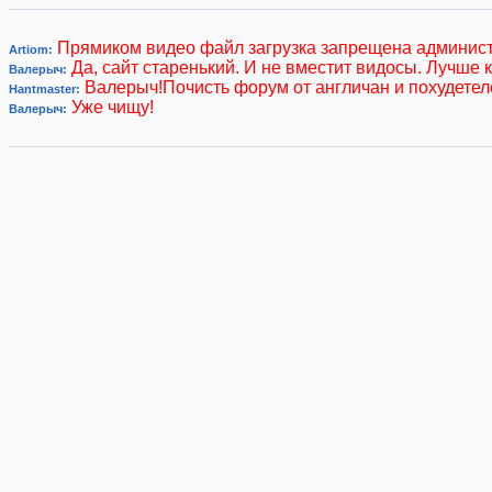
Прямиком видео файл загрузка запрещена админис
Artiom:
Да, сайт старенький. И не вместит видосы. Лучше 
Валерыч:
Валерыч!Почисть форум от англичан и похудетел
Hantmaster:
Уже чищу!
Валерыч: