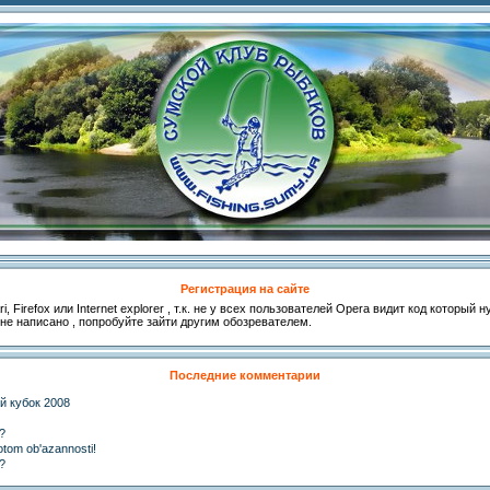
Регистрация на сайте
, Firefox или Internet explorer , т.к. не у всех пользователей Opera видит код который
 не написано , попробуйте зайти другим обозревателем.
Последние комментарии
й кубок 2008
?
otom ob'azannosti!
?