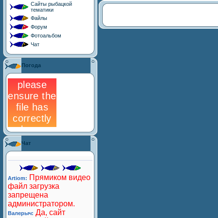
Сайты рыбацкой
тематики
Файлы
Форум
Фотоальбом
Чат
Погода
Чат