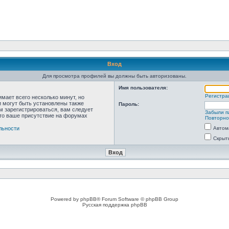
Вход
Для просмотра профилей вы должны быть авторизованы.
Имя пользователя:
Регистра
мает всего несколько минут, но
 могут быть установлены также
Пароль:
м зарегистрироваться, вам следует
Забыли п
что ваше присутствие на форумах
Повторно
льности
Автом
Скрыт
Powered by phpBB® Forum Software © phpBB Group
Русская поддержка phpBB