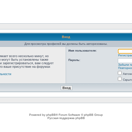
Вход
Для просмотра профилей вы должны быть авторизованы.
Имя пользователя:
Регистра
мает всего несколько минут, но
 могут быть установлены также
Пароль:
м зарегистрироваться, вам следует
Забыли п
что ваше присутствие на форумах
Повторно
льности
Автом
Скрыт
Powered by phpBB® Forum Software © phpBB Group
Русская поддержка phpBB