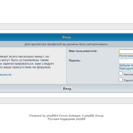
Вход
Для просмотра профилей вы должны быть авторизованы.
Имя пользователя:
Регистра
мает всего несколько минут, но
 могут быть установлены также
Пароль:
м зарегистрироваться, вам следует
Забыли п
что ваше присутствие на форумах
Повторно
льности
Автом
Скрыт
Powered by phpBB® Forum Software © phpBB Group
Русская поддержка phpBB