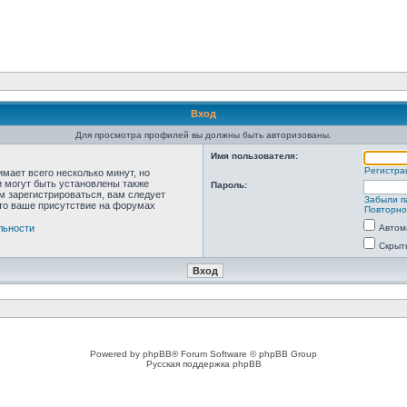
Вход
Для просмотра профилей вы должны быть авторизованы.
Имя пользователя:
Регистра
мает всего несколько минут, но
 могут быть установлены также
Пароль:
м зарегистрироваться, вам следует
Забыли п
что ваше присутствие на форумах
Повторно
льности
Автом
Скрыт
Powered by phpBB® Forum Software © phpBB Group
Русская поддержка phpBB