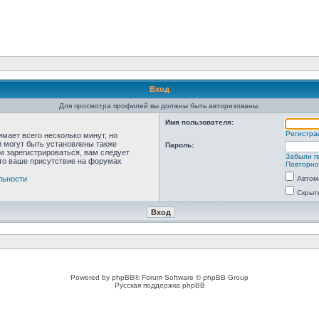
Вход
Для просмотра профилей вы должны быть авторизованы.
Имя пользователя:
Регистра
мает всего несколько минут, но
 могут быть установлены также
Пароль:
м зарегистрироваться, вам следует
Забыли п
что ваше присутствие на форумах
Повторно
льности
Автом
Скрыт
Powered by phpBB® Forum Software © phpBB Group
Русская поддержка phpBB