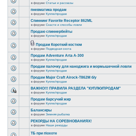
в форуме
Статьи и рассказы
пневматика продам
в форуме
Куплю/продам
Спиннинг Favorite Receptor 862ML
в форуме
Снасти и способы ловли
Продаю спиннербейты
в форуме
Куплю/продам
Продам Короткий костюм
в форуме
Подводная охота
Продам Adventure Arta A-300
в форуме
Куплю/продам
Продам палочку для наноджига и мормышечной ловли
в форуме
Куплю/продам
Продам Major Craft Airock-T862M б/у
в форуме
Куплю/продам
ВАЖНО!!! ПРАВИЛА РАЗДЕЛА "КУПЛЮ/ПРОДАМ"
в форуме
Куплю/продам
Продам барсучий жир
в форуме
Куплю/продам
Балансиры
в форуме
Зимняя рыбалка
РЕКОРДЫ НА СОРЕВНОВАНИЯХ!
в форуме
Наши рекорды
ТБ при п\охоте