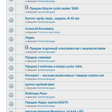
в форуме
Куплю/продам
Продам Шпуля ryobi zauber 3000
в форуме
Куплю/продам
Куплю трубу нерж., наружн. Ф 45 мм
в форуме
Куплю/продам
Алексей Коломиец
в форуме
Статьи и рассказы
Лодки
в форуме
Куплю/продам
Продам лодочный электромотор с аккумулятором
в форуме
Куплю/продам
Продам спиннинг
в форуме
Куплю/продам
Продам 2 воблера и попер Lucky John
в форуме
Куплю/продам
Интернет – магазин рыболовных товаров rybmir.com
в форуме
Куплю/продам
куплю гребной винт
в форуме
Куплю/продам
Воблеры Payo
в форуме
Куплю/продам
Продам Лодку sportexSH270
в форуме
Куплю/продам
продам японцев Megabass Jackall » RS