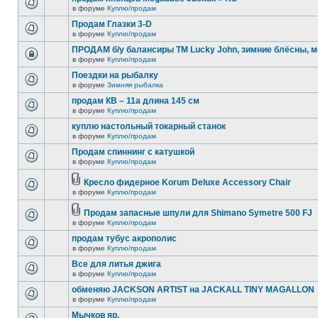
в форуме
Куплю/продам
Продам Глазки 3-D
в форуме
Куплю/продам
ПРОДАМ б/у балансиры ТМ Lucky John, зимние блёсны, 
в форуме
Куплю/продам
Поездки на рыбалку
в форуме
Зимняя рыбалка
продам КВ – 11а длина 145 см
в форуме
Куплю/продам
куплю настольный токарный станок
в форуме
Куплю/продам
Продам спиннинг с катушкой
в форуме
Куплю/продам
Кресло фидерное Korum Deluxe Accessory Chair
в форуме
Куплю/продам
Продам запасные шпули для Shimano Symetre 500 FJ
в форуме
Куплю/продам
продам тубус акрополис
в форуме
Куплю/продам
Все для литья джига
в форуме
Куплю/продам
обменяю JACKSON ARTIST на JACKALL TINY MAGALLON
в форуме
Куплю/продам
Мычков яр.