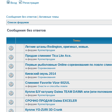
Вход
Регистрация
Сообщения без ответов
|
Активные темы
Список форумов
Сообщения без ответов
Темы
Летние штаны Redington, оригинал, новые.
в форуме
Куплю/продам
Продам спиннинг Tica Lite Ace.
в форуме
Куплю/продам
Первые рыболовные Online-соревнования по ловле спин
в форуме
Соревнования
Киевский окунь 2014
в форуме
Соревнования
Спиннинг Favorite Vizor 602UL
в форуме
Снасти и способы ловли
Куплю Б/У катушку Daiwa TEAM DAIWA или (или поломанн
в форуме
Куплю/продам
СРОЧНО ПРОДАМ Daiwa EXCELER
в форуме
Куплю/продам
Куплю YO-ZURI 3D Crank