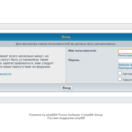
Вход
Для просмотра списка пользователей вы должны быть авторизованы.
Имя пользователя:
Регистра
мает всего несколько минут, но
 могут быть установлены также
Пароль:
м зарегистрироваться, вам следует
Забыли п
что ваше присутствие на форумах
Повторно
льности
Автом
Скрыт
Powered by phpBB® Forum Software © phpBB Group
Русская поддержка phpBB