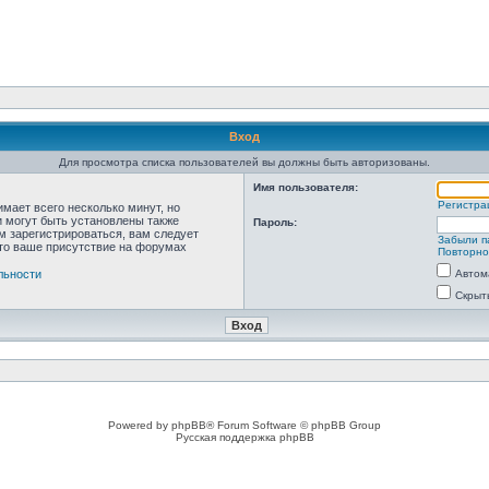
Вход
Для просмотра списка пользователей вы должны быть авторизованы.
Имя пользователя:
Регистра
мает всего несколько минут, но
 могут быть установлены также
Пароль:
м зарегистрироваться, вам следует
Забыли п
что ваше присутствие на форумах
Повторно
льности
Автом
Скрыт
Powered by phpBB® Forum Software © phpBB Group
Русская поддержка phpBB