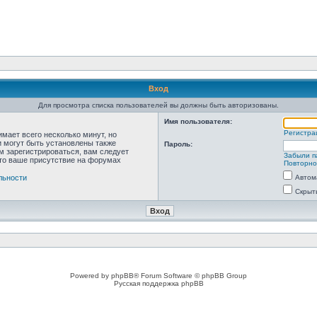
Вход
Для просмотра списка пользователей вы должны быть авторизованы.
Имя пользователя:
Регистра
мает всего несколько минут, но
 могут быть установлены также
Пароль:
м зарегистрироваться, вам следует
Забыли п
что ваше присутствие на форумах
Повторно
льности
Автом
Скрыт
Powered by phpBB® Forum Software © phpBB Group
Русская поддержка phpBB