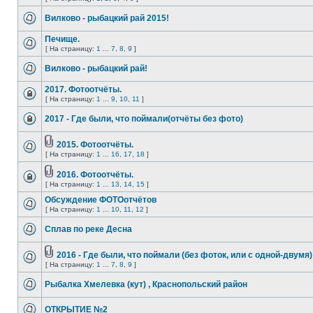
Вилково - рыбацкий рай 2015!
Печище.
[ На страницу:
1
...
7
,
8
,
9
]
Вилково - рыбацкий рай!
2017. Фотоотчёты.
[ На страницу:
1
...
9
,
10
,
11
]
2017 - Где были, что поймали(отчёты без фото)
2015. Фотоотчёты.
[ На страницу:
1
...
16
,
17
,
18
]
2016. Фотоотчёты.
[ На страницу:
1
...
13
,
14
,
15
]
Обсуждение ФОТОотчётов
[ На страницу:
1
...
10
,
11
,
12
]
Сплав по реке Десна
2016 - Где были, что поймали (без фоток, или с одной-двумя)
[ На страницу:
1
...
7
,
8
,
9
]
Рыбалка Хмелевка (кут) , Краснопольский район
ОТКРЫТИЕ №2