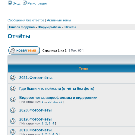
Вход
Регистрация
Сообщения без ответов
|
Активные темы
Список форумов
»
Форум рыбака
»
Отчёты
Отчёты
Страница
1
из
2
[ Тем: 65 ]
Темы
2021. Фотоотчёты.
Где были, что поймали (отчёты без фото)
Видеоотчеты, видеофильмы и видеролики
[ На страницу:
1
...
20
,
21
,
22
]
2020. Фотоотчеты
2019. Фотоотчеты
[ На страницу:
1
,
2
,
3
,
4
]
2018. Фотоотчёты.
[ На страницу:
1
,
2
,
3
,
4
,
5
]