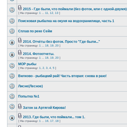
2015 - Где были, что поймали (без фоток, или с одной-двумя)
[ На страницу:
1
...
11
,
12
,
13
]
Поисковая рыбалка на окуня на водохранилище, часть 1
Сплав по реке Сейм
2014. Отчёты без фоток. Просто "Где были..."
[ На страницу:
1
...
18
,
19
,
20
]
2014. Фотоотчеты.
[ На страницу:
1
...
18
,
19
,
20
]
МОР рыбы
[ На страницу:
1
,
2
,
3
,
4
,
5
]
Вилково - рыбацкий рай! Часть вторая: снова в раю!
Лисне(Лесное)
Попытка №1
Затон за Артягой Кирова!
2013. Где были, что поймали... том 1.
[ На страницу:
1
...
16
,
17
,
18
]