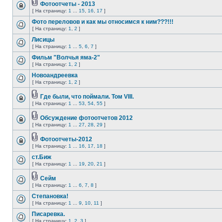
Фотоотчеты - 2013
[ На страницу:
1
...
15
,
16
,
17
]
Фото переловов и как мы относимся к ним???!!!
[ На страницу:
1
,
2
]
Лисицы
[ На страницу:
1
...
5
,
6
,
7
]
Фильм "Волчья яма-2"
[ На страницу:
1
,
2
]
Новоандреевка
[ На страницу:
1
,
2
]
Где были, что поймали. Том VIII.
[ На страницу:
1
...
53
,
54
,
55
]
Обсуждение фотоотчетов 2012
[ На страницу:
1
...
27
,
28
,
29
]
Фотоотчеты-2012
[ На страницу:
1
...
16
,
17
,
18
]
ст.Биж
[ На страницу:
1
...
19
,
20
,
21
]
Сейм
[ На страницу:
1
...
6
,
7
,
8
]
Степановка!
[ На страницу:
1
...
9
,
10
,
11
]
Писаревка.
[ На страницу:
1
,
2
,
3
]