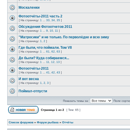
Москаленки
Фотоотчёты-2011 часть 2
[ На страницу:
1
...
33
,
34
,
35
]
Обсуждения Фотоотчетов 2011
[ На страницу:
1
...
9
,
10
,
11
]
"Матросики" и не только. По перволёдке и всю зиму
[ На страницу:
1
,
2
]
Где были, что поймали. Том VII
[ На страницу:
1
...
61
,
62
,
63
]
Де были? Куда собираемся...
[ На страницу:
1
...
11
,
12
,
13
]
Фотоотчёты-2011
[ На страницу:
1
...
41
,
42
,
43
]
И вот весна
[ На страницу:
1
,
2
,
3
]
Поймал-отпусти
Показать темы за:
Поле сорти
Страница
1
из
2
[ Тем: 65 ]
Список форумов
»
Форум рыбака
»
Отчёты