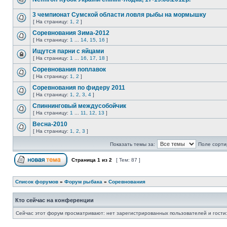
3 чемпионат Сумской области ловля рыбы на мормышку
[ На страницу:
1
,
2
]
Соревнования Зима-2012
[ На страницу:
1
...
14
,
15
,
16
]
Ищутся парни с яйцами
[ На страницу:
1
...
16
,
17
,
18
]
Соревнования поплавок
[ На страницу:
1
,
2
]
Соревнования по фидеру 2011
[ На страницу:
1
,
2
,
3
,
4
]
Спиннинговый междусобойчик
[ На страницу:
1
...
11
,
12
,
13
]
Весна-2010
[ На страницу:
1
,
2
,
3
]
Показать темы за:
Поле сорти
Страница
1
из
2
[ Тем: 87 ]
Список форумов
»
Форум рыбака
»
Соревнования
Кто сейчас на конференции
Сейчас этот форум просматривают: нет зарегистрированных пользователей и гости: