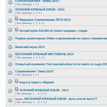
СОРЕВНОВАНИЯ "ЗИМА-2015"
[ На страницу:
1
,
2
]
ОСЕННИЙ КЛУБНЫЙ КУБОК - 2014
[ На страницу:
1
,
2
,
3
]
Фидерное Соревнование ЛЕТО 2014
[ На страницу:
1
,
2
,
3
,
4
]
Летний кубок SALMO по ловле хищника с лодки
Первые рыболовные Online-соревнования по ловле спиннингом
Киевский окунь 2014
ВЕСЕННИЙ КЛУБНЫЙ ФЕСТИВАЛЬ 2014
[ На страницу:
1
,
2
,
3
,
4
]
Открытый чемпионат Полтавской области по ловле со льда 20
Соревнования "Зима-2014"
[ На страницу:
1
,
2
]
Ищутся парни с яйцами!
ОСЕННИЙ КЛУБНЫЙ КУБОК - 2013
[ На страницу:
1
...
4
,
5
,
6
]
ВЕСЕННИЙ КЛУБНЫЙ КУБОК - быть или не быть??
Опрос:
[ На страницу:
1
...
6
,
7
,
8
]