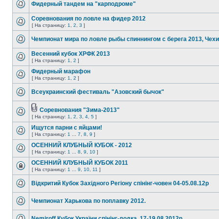
Фидерный тандем на "карподроме"
Соревнования по ловле на фидер 2012
[ На страницу:
1
,
2
,
3
]
Чемпионат мира по ловле рыбы спиннингом с берега 2013, Чех
Весенний кубок ХРФК 2013
[ На страницу:
1
,
2
]
Фидерный марафон
[ На страницу:
1
,
2
]
Всеукраинский фестиваль "Азовский бычок"
Соревнования "Зима-2013"
[ На страницу:
1
,
2
,
3
,
4
,
5
]
Ищутся парни с яйцами!
[ На страницу:
1
...
7
,
8
,
9
]
ОСЕННИЙ КЛУБНЫЙ КУБОК - 2012
[ На страницу:
1
...
8
,
9
,
10
]
ОСЕННИЙ КЛУБНЫЙ КУБОК 2011
[ На страницу:
1
...
9
,
10
,
11
]
Відкритий Кубок Західного Регіону спінінг-човен 04-05.08.12р
Чемпионат Харькова по поплавку 2012.
Nemiroff Кубок України спінінг-лодка, 17-19.08.2012р.