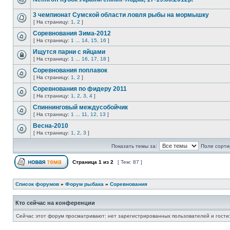
3 чемпионат Сумской области ловля рыбы на мормышку
[ На страницу:
1
,
2
]
Соревнования Зима-2012
[ На страницу:
1
...
14
,
15
,
16
]
Ищутся парни с яйцами
[ На страницу:
1
...
16
,
17
,
18
]
Соревнования поплавок
[ На страницу:
1
,
2
]
Соревнования по фидеру 2011
[ На страницу:
1
,
2
,
3
,
4
]
Спиннинговый междусобойчик
[ На страницу:
1
...
11
,
12
,
13
]
Весна-2010
[ На страницу:
1
,
2
,
3
]
Показать темы за:
Поле сорти
Страница
1
из
2
[ Тем: 87 ]
Список форумов
»
Форум рыбака
»
Соревнования
Кто сейчас на конференции
Сейчас этот форум просматривают: нет зарегистрированных пользователей и гости: