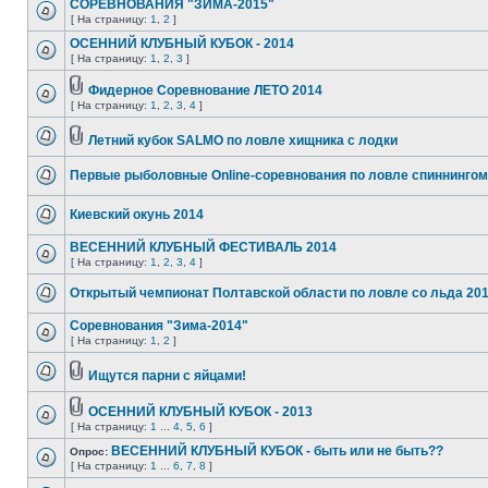
СОРЕВНОВАНИЯ "ЗИМА-2015"
[ На страницу:
1
,
2
]
ОСЕННИЙ КЛУБНЫЙ КУБОК - 2014
[ На страницу:
1
,
2
,
3
]
Фидерное Соревнование ЛЕТО 2014
[ На страницу:
1
,
2
,
3
,
4
]
Летний кубок SALMO по ловле хищника с лодки
Первые рыболовные Online-соревнования по ловле спиннингом
Киевский окунь 2014
ВЕСЕННИЙ КЛУБНЫЙ ФЕСТИВАЛЬ 2014
[ На страницу:
1
,
2
,
3
,
4
]
Открытый чемпионат Полтавской области по ловле со льда 20
Соревнования "Зима-2014"
[ На страницу:
1
,
2
]
Ищутся парни с яйцами!
ОСЕННИЙ КЛУБНЫЙ КУБОК - 2013
[ На страницу:
1
...
4
,
5
,
6
]
ВЕСЕННИЙ КЛУБНЫЙ КУБОК - быть или не быть??
Опрос:
[ На страницу:
1
...
6
,
7
,
8
]