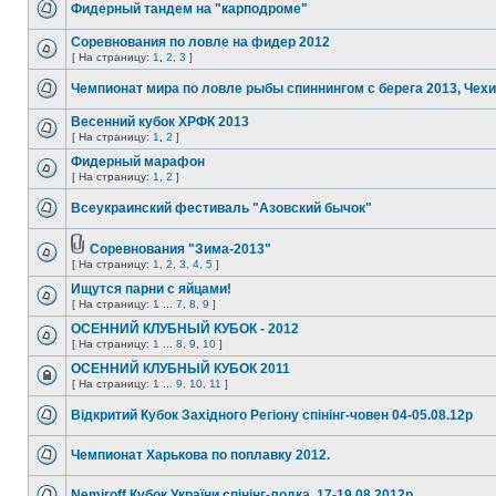
Фидерный тандем на "карподроме"
Соревнования по ловле на фидер 2012
[ На страницу:
1
,
2
,
3
]
Чемпионат мира по ловле рыбы спиннингом с берега 2013, Чех
Весенний кубок ХРФК 2013
[ На страницу:
1
,
2
]
Фидерный марафон
[ На страницу:
1
,
2
]
Всеукраинский фестиваль "Азовский бычок"
Соревнования "Зима-2013"
[ На страницу:
1
,
2
,
3
,
4
,
5
]
Ищутся парни с яйцами!
[ На страницу:
1
...
7
,
8
,
9
]
ОСЕННИЙ КЛУБНЫЙ КУБОК - 2012
[ На страницу:
1
...
8
,
9
,
10
]
ОСЕННИЙ КЛУБНЫЙ КУБОК 2011
[ На страницу:
1
...
9
,
10
,
11
]
Відкритий Кубок Західного Регіону спінінг-човен 04-05.08.12р
Чемпионат Харькова по поплавку 2012.
Nemiroff Кубок України спінінг-лодка, 17-19.08.2012р.