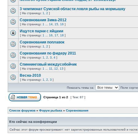
3 чемпионат Сумской области ловля рыбы на мормышку
[ На страницу:
1
,
2
]
Соревнования Зима-2012
[ На страницу:
1
...
14
,
15
,
16
]
Ищутся парни с яйцами
[ На страницу:
1
...
16
,
17
,
18
]
Соревнования поплавок
[ На страницу:
1
,
2
]
Соревнования по фидеру 2011
[ На страницу:
1
,
2
,
3
,
4
]
Спиннинговый междусобойчик
[ На страницу:
1
...
11
,
12
,
13
]
Весна-2010
[ На страницу:
1
,
2
,
3
]
Показать темы за:
Поле сорти
Страница
1
из
2
[ Тем: 87 ]
Список форумов
»
Форум рыбака
»
Соревнования
Кто сейчас на конференции
Сейчас этот форум просматривают: нет зарегистрированных пользователей и гости: