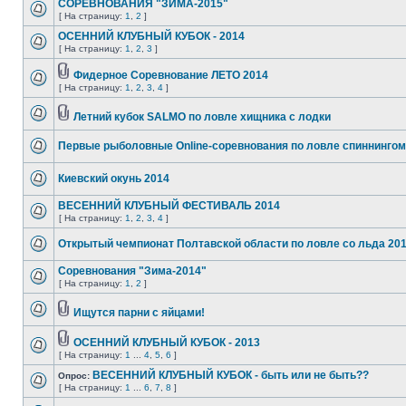
СОРЕВНОВАНИЯ "ЗИМА-2015"
[ На страницу:
1
,
2
]
ОСЕННИЙ КЛУБНЫЙ КУБОК - 2014
[ На страницу:
1
,
2
,
3
]
Фидерное Соревнование ЛЕТО 2014
[ На страницу:
1
,
2
,
3
,
4
]
Летний кубок SALMO по ловле хищника с лодки
Первые рыболовные Online-соревнования по ловле спиннингом
Киевский окунь 2014
ВЕСЕННИЙ КЛУБНЫЙ ФЕСТИВАЛЬ 2014
[ На страницу:
1
,
2
,
3
,
4
]
Открытый чемпионат Полтавской области по ловле со льда 20
Соревнования "Зима-2014"
[ На страницу:
1
,
2
]
Ищутся парни с яйцами!
ОСЕННИЙ КЛУБНЫЙ КУБОК - 2013
[ На страницу:
1
...
4
,
5
,
6
]
ВЕСЕННИЙ КЛУБНЫЙ КУБОК - быть или не быть??
Опрос:
[ На страницу:
1
...
6
,
7
,
8
]