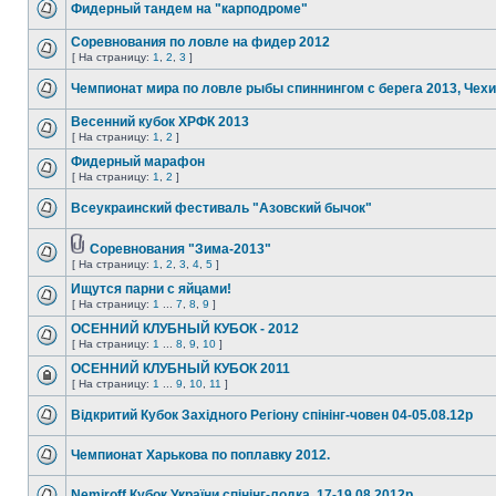
Фидерный тандем на "карподроме"
Соревнования по ловле на фидер 2012
[ На страницу:
1
,
2
,
3
]
Чемпионат мира по ловле рыбы спиннингом с берега 2013, Чех
Весенний кубок ХРФК 2013
[ На страницу:
1
,
2
]
Фидерный марафон
[ На страницу:
1
,
2
]
Всеукраинский фестиваль "Азовский бычок"
Соревнования "Зима-2013"
[ На страницу:
1
,
2
,
3
,
4
,
5
]
Ищутся парни с яйцами!
[ На страницу:
1
...
7
,
8
,
9
]
ОСЕННИЙ КЛУБНЫЙ КУБОК - 2012
[ На страницу:
1
...
8
,
9
,
10
]
ОСЕННИЙ КЛУБНЫЙ КУБОК 2011
[ На страницу:
1
...
9
,
10
,
11
]
Відкритий Кубок Західного Регіону спінінг-човен 04-05.08.12р
Чемпионат Харькова по поплавку 2012.
Nemiroff Кубок України спінінг-лодка, 17-19.08.2012р.