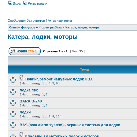
Вход
Регистрация
Сообщения без ответов
|
Активные темы
Список форумов
»
Форум рыбака
»
Катера, лодки, моторы
Катера, лодки, моторы
Страница
1
из
1
[ Тем: 35 ]
Темы
Тюнинг, ремонт надувных лодок ПВХ
[ На страницу:
1
...
4
,
5
,
6
]
лодка пвх
[ На страницу:
1
,
2
]
BARK B-240
[ На страницу:
1
,
2
]
Лодки
[ На страницу:
1
...
8
,
9
,
10
]
BAS (boat alarm system) - охранная система для лодок
Владельцам моторных лодок и моторов