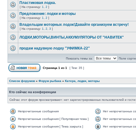
Пластиковая лодка.
[ На страницу:
1
,
2
]
Предложение: лодки и моторы
[ На страницу:
1
,
2
]
Владельцам моторных лодок!Давайте организуем встречу!
[ На страницу:
1
,
2
,
3
]
ЛОДКИ,МОТОРЫ,ВИНТЫ,АККУМУЛЯТОРЫ ОТ "НАВИТЕК"
продам надувную лодку "УФИМКА-22"
Показать темы за:
Поле сорти
Страница
1
из
1
[ Тем: 35 ]
Список форумов
»
Форум рыбака
»
Катера, лодки, моторы
Кто сейчас на конференции
Сейчас этот форум просматривают: нет зарегистрированных пользователей и гости:
Непрочитанные сообщения
Нет непрочитанных с
Непрочитанные сообщения [ Популярная тема ]
Нет непрочитанных со
Непрочитанные сообщения [ Тема закрыта ]
Нет непрочитанных со