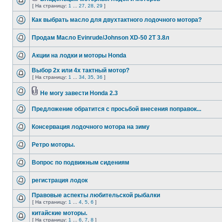
[ На страницу:
1
...
27
,
28
,
29
]
Как выбрать масло для двухтактного лодочного мотора?
Продам Масло Evinrude/Johnson XD-50 2Т 3.8л
Акции на лодки и моторы Honda
Выбор 2х или 4х тактный мотор?
[ На страницу:
1
...
34
,
35
,
36
]
Не могу завести Honda 2.3
Предложение обратится с просьбой внесения поправок...
Консервация лодочного мотора на зиму
Ретро моторы.
Вопрос по подвижным сидениям
регистрация лодок
Правовые аспекты любительской рыбалки
[ На страницу:
1
...
4
,
5
,
6
]
китайские моторы.
[ На страницу:
1
...
6
,
7
,
8
]