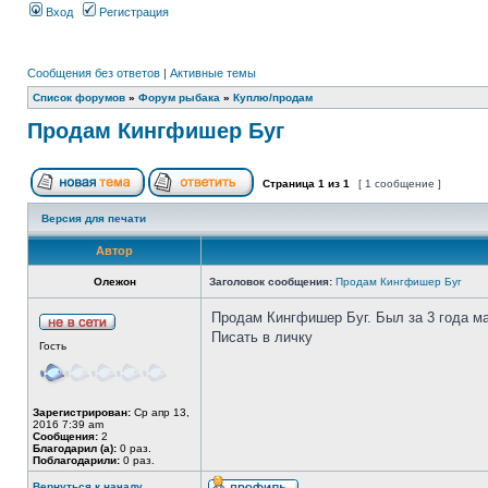
Вход
Регистрация
Сообщения без ответов
|
Активные темы
Список форумов
»
Форум рыбака
»
Куплю/продам
Продам Кингфишер Буг
Страница
1
из
1
[ 1 сообщение ]
Версия для печати
Автор
Олежон
Заголовок сообщения:
Продам Кингфишер Буг
Продам Кингфишер Буг. Был за 3 года ма
Писать в личку
Гость
Зарегистрирован:
Ср апр 13,
2016 7:39 am
Сообщения:
2
Благодарил (а):
0 раз.
Поблагодарили:
0 раз.
Вернуться к началу