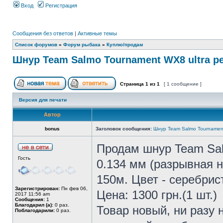
Вход
Регистрация
Сообщения без ответов
|
Активные темы
Список форумов
»
Форум рыбака
»
Куплю/продам
Шнур Team Salmo Tournament WX8 ultra p
Страница
1
из
1
[ 1 сообщение ]
Версия для печати
Автор
bonus
Заголовок сообщения:
Шнур Team Salmo Tournament
Продам шнур Team Sa
Гость
0.134 мм (разрывная на
150м. Цвет - серебрис
Зарегистрирован:
Пн фев 06,
Цена: 1300 грн.(1 шт.)
2017 11:56 am
Сообщения:
1
Благодарил (а):
0 раз.
Товар новый, ни разу 
Поблагодарили:
0 раз.