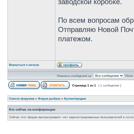
заводской коробке.
По всем вопросам обр
Отправляю Новой Почт
платежом.
Вернуться к началу
Показать сообщения за:
Поле 
Страница
1
из
1
[ 1 сообщение ]
Список форумов
»
Форум рыбака
»
Куплю/продам
Кто сейчас на конференции
Сейчас этот форум просматривают: нет зарегистрированных пользователей и гости: