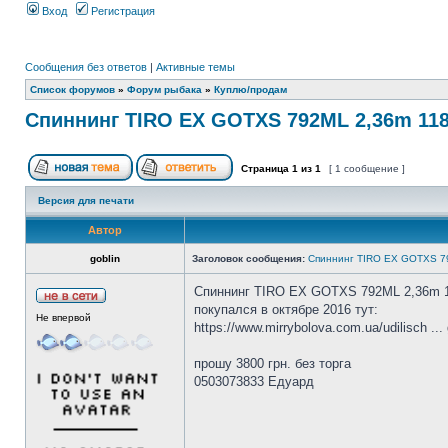
Вход
Регистрация
Сообщения без ответов
|
Активные темы
Список форумов
»
Форум рыбака
»
Куплю/продам
Спиннинг TIRO EX GOTXS 792ML 2,36m 118
Страница
1
из
1
[ 1 сообщение ]
Версия для печати
Автор
goblin
Заголовок сообщения:
Спиннинг TIRO EX GOTXS 79
Спиннинг TIRO EX GOTXS 792ML 2,36m 118
покупался в октябре 2016 тут:
Не впервой
https://www.mirrybolova.com.ua/udilisch ...
прошу 3800 грн. без торга
0503073833 Едуард