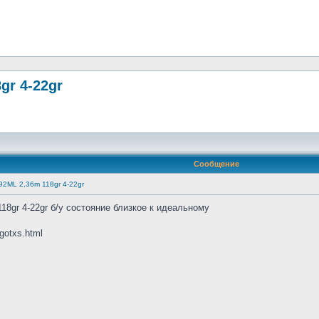
gr 4-22gr
Сообщение
2ML 2,36m 118gr 4-22gr
gr 4-22gr б/у состояние близкое к идеальному
 gotxs.html