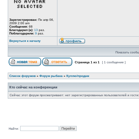
Зарегистрирован:
Пн апр 06,
2009 2:00 am
Сообщения:
68
Благодарил (а):
13
раз.
Поблагодарили:
9
раз.
Вернуться к началу
Показать сообщ
Страница
1
из
1
[ 1 сообщение ]
Список форумов
»
Форум рыбака
»
Куплю/продам
Кто сейчас на конференции
Сейчас этот форум просматривают: нет зарегистрированных пользователей и гости:
Найти: