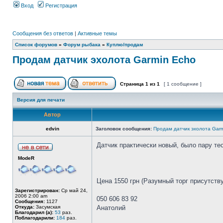
Вход
Регистрация
Сообщения без ответов
|
Активные темы
Список форумов
»
Форум рыбака
»
Куплю/продам
Продам датчик эхолота Garmin Echo
Страница
1
из
1
[ 1 сообщение ]
Версия для печати
Автор
edvin
Заголовок сообщения:
Продам датчик эхолота Gar
Датчик практически новый, было пару те
ModeR
Цена 1550 грн (Разумный торг присутству
Зарегистрирован:
Ср май 24,
2006 2:00 am
050 606 83 92
Сообщения:
1127
Откуда:
Засумская
Анатолий
Благодарил (а):
53
раз.
Поблагодарили:
184
раз.