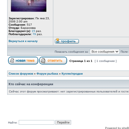
Зарегистрирован:
Пн янв 23,
2006 2:00 am
Сообщения:
517
Откуда:
Барановка
Благодарил (а):
15
раз.
Поблагодарили:
79
раз.
Вернуться к началу
Показать сообщения за:
Поле 
Страница
1
из
1
[ 1 сообщение ]
Список форумов
»
Форум рыбака
»
Куплю/продам
Кто сейчас на конференции
Сейчас этот форум просматривают: нет зарегистрированных пользователей и гости:
Найти:
Powered by phpB