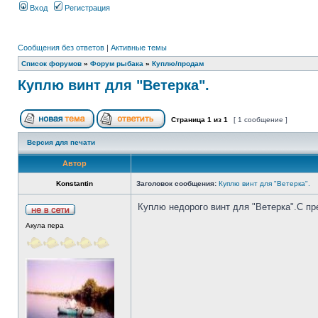
Вход
Регистрация
Сообщения без ответов
|
Активные темы
Список форумов
»
Форум рыбака
»
Куплю/продам
Куплю винт для "Ветерка".
Страница
1
из
1
[ 1 сообщение ]
Версия для печати
Автор
Konstantin
Заголовок сообщения:
Куплю винт для "Ветерка".
Куплю недорого винт для "Ветерка".С п
Акула пера