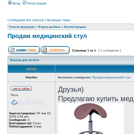
Вход
Регистрация
Сообщения без ответов
|
Активные темы
Список форумов
»
Форум рыбака
»
Куплю/продам
Продам медицинский стул
Страница
1
из
1
[ 1 сообщение ]
Версия для печати
Автор
Vtochke
Заголовок сообщения:
Продам медицинский стул
Друзья)
Гость
Предлагаю купить мед
Зарегистрирован:
Пт янв 15,
2016 2:54 pm
Сообщения:
4
Благодарил (а):
0 раз.
Поблагодарили:
0 раз.