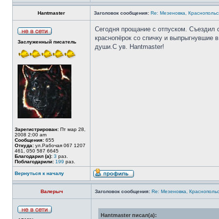
Hantmaster
Заголовок сообщения:
Re: Мезеновка, Краснопольс
Сегодня прощание с отпуском. Съездил 
краснопёрок со спичку и выпрыгнувшие в
Заслуженный писатель
души.С ув. Hantmaster!
Зарегистрирован:
Пт мар 28,
2008 2:00 am
Сообщения:
655
Откуда:
ул.Рабочая 067 1207
461, 050 587 6645
Благодарил (а):
3
раз.
Поблагодарили:
199
раз.
Вернуться к началу
Валерыч
Заголовок сообщения:
Re: Мезеновка, Краснополь
Hantmaster писал(а):