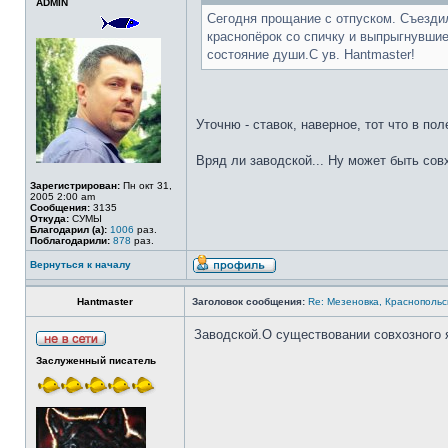
ADMIN
Сегодня прощание с отпуском. Съездил
краснопёрок со спичку и выпрыгнувшие
состояние души.С ув. Hantmaster!
Уточню - ставок, наверное, тот что в пол
Вряд ли заводской... Ну может быть совх
Зарегистрирован:
Пн окт 31,
2005 2:00 am
Сообщения:
3135
Откуда:
СУМЫ
Благодарил (а):
1006
раз.
Поблагодарили:
878
раз.
Вернуться к началу
Hantmaster
Заголовок сообщения:
Re: Мезеновка, Краснопольс
Заводской.О существовании совхозного 
Заслуженный писатель