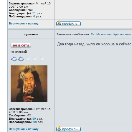
Зарегистрирован:
Чт май 10,
2007 2:00 am
Сообщения:
760
Благодарил (а):
21
раз.
Поблагодарили:
6
раз.
Вернуться к началу
сумчанин
Заголовок сообщения:
Re: Мезеновка, Краснопольс
Два года назад было оч хороше а сейчас
Не впервой
Зарегистрирован:
Вт фев 15,
2011 2:00 am
Сообщения:
62
Благодарил (а):
50
раз.
Поблагодарили:
58
раз.
Вернуться к началу