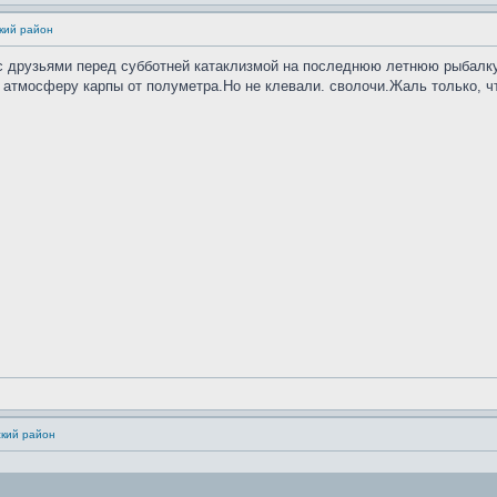
кий район
с друзьями перед субботней катаклизмой на последнюю летнюю рыбалку 
 атмосферу карпы от полуметра.Но не клевали. сволочи.Жаль только, ч
ский район