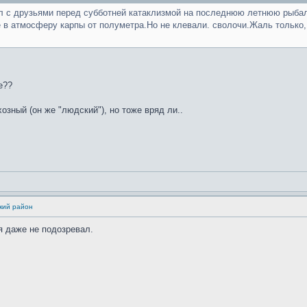
 с друзьями перед субботней катаклизмой на последнюю летнюю рыбалку
 в атмосферу карпы от полуметра.Но не клевали. сволочи.Жаль только,
е??
озный (он же "людский"), но тоже вряд ли..
кий район
я даже не подозревал.