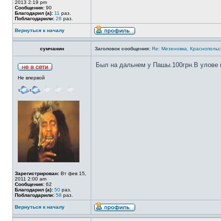
2013 2:19 pm
Сообщения:
90
Благодарил (а):
11
раз.
Поблагодарили:
28
раз.
Вернуться к началу
сумчанин
Заголовок сообщения:
Re: Мезеновка, Краснопольс
Был на дальнем у Пашы.100грн.В улове к
Не впервой
Зарегистрирован:
Вт фев 15,
2011 2:00 am
Сообщения:
62
Благодарил (а):
50
раз.
Поблагодарили:
58
раз.
Вернуться к началу