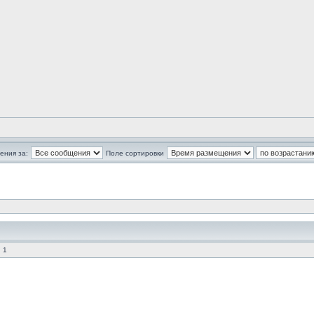
ения за:
Поле сортировки
 1