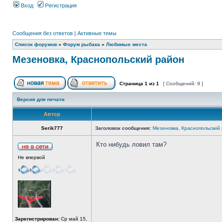
Вход
Регистрация
Сообщения без ответов
|
Активные темы
Список форумов
»
Форум рыбака
»
Любимые места
Мезеновка, Краснопольский район
Страница
1
из
1
[ Сообщений: 9 ]
Версия для печати
Автор
Serik777
Заголовок сообщения:
Мезеновка, Краснопольский
Кто нибудь ловил там?
Не впервой
Зарегистрирован:
Ср май 15,