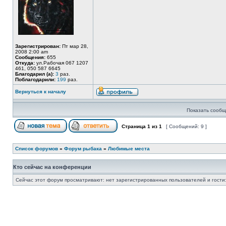
Зарегистрирован:
Пт мар 28,
2008 2:00 am
Сообщения:
655
Откуда:
ул.Рабочая 067 1207
461, 050 587 6645
Благодарил (а):
3
раз.
Поблагодарили:
199
раз.
Вернуться к началу
Показать сообщ
Страница
1
из
1
[ Сообщений: 9 ]
Список форумов
»
Форум рыбака
»
Любимые места
Кто сейчас на конференции
Сейчас этот форум просматривают: нет зарегистрированных пользователей и гости: