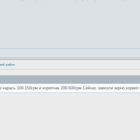
кий район
 карась 100-150грм и коропчак 200-500грм.Сейчас завезли зерно,кормят.