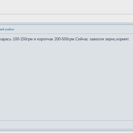
кий район
арась 100-150грм и коропчак 200-500грм.Сейчас завезли зерно,кормят.