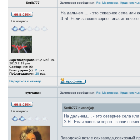
Serik777
Заголовок сообщения:
Re: Мезеновка, Краснопольс
На дальнем.... - это севернее села или 
З.Ы. Если завезли зерно - значит нечего
Не впервой
Зарегистрирован:
Ср май 15,
2013 2:19 pm
Сообщения:
90
Благодарил (а):
11
раз.
Поблагодарили:
28
раз.
Вернуться к началу
сумчанин
Заголовок сообщения:
Re: Мезеновка, Краснопольс
Serik777 писал(а):
Не впервой
На дальнем.... - это севернее села ил
З.Ы. Если завезли зерно - значит нечег
Заводской возле сахзавода,совхозный пр