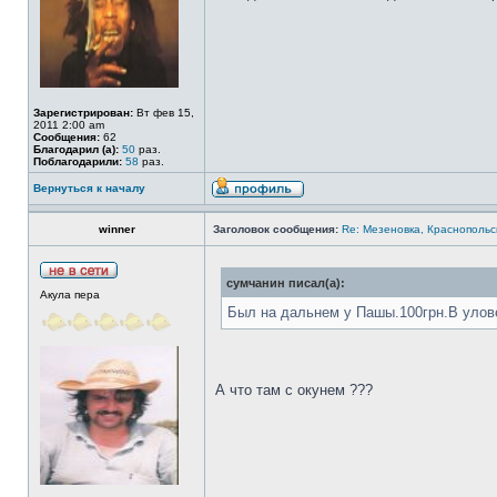
Зарегистрирован:
Вт фев 15,
2011 2:00 am
Сообщения:
62
Благодарил (а):
50
раз.
Поблагодарили:
58
раз.
Вернуться к началу
winner
Заголовок сообщения:
Re: Мезеновка, Краснопольс
сумчанин писал(а):
Акула пера
Был на дальнем у Пашы.100грн.В улове
А что там с окунем ???