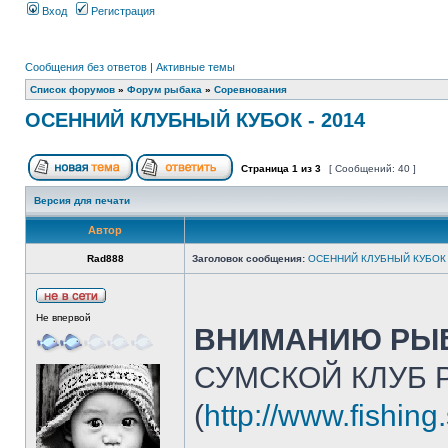
Вход
Регистрация
Сообщения без ответов
|
Активные темы
Список форумов
»
Форум рыбака
»
Соревнования
ОСЕННИЙ КЛУБНЫЙ КУБОК - 2014
Страница
1
из
3
[ Сообщений: 40 ]
Версия для печати
Автор
Rad888
Заголовок сообщения:
ОСЕННИЙ КЛУБНЫЙ КУБОК 
Не впервой
ВНИМАНИЮ РЫБ
СУМСКОЙ КЛУБ 
(
http://www.fishin