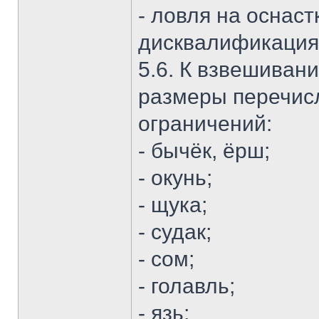
- ловля на оснаст
дисквалификация
5.6. К взвешиван
размеры перечис
ограничений:
- бычёк, ёрш;
- окунь;
- щука;
- судак;
- сом;
- голавль;
- язь;