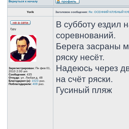
Вернуться к началу
Yorik
Заголовок сообщения:
Re: ОСЕННИЙ КЛУБНЫЙ КУБ
В субботу ездил 
Гуру
соревнований.
Берега засраны м
ряску несёт.
Надеюсь через дв
Зарегистрирован:
Пн фев 01,
2010 2:00 am
Сообщения:
435
на счёт ряски.
Откуда:
ул. Любая д. 48
Благодарил (а):
1023
раз.
Поблагодарили:
408
раз.
Гусиный пляж