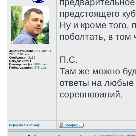
предварительное
предстоящего куб
Ну и кроме того, 
поболтать, в том 
Зарегистрирован:
Пн окт 31,
2005 2:00 am
П.С.
Сообщения:
3135
Откуда:
СУМЫ
Благодарил (а):
1006
раз.
Поблагодарили:
878
раз.
Там же можно бу
ответы на любые
соревнований.
Вернуться к началу