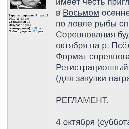
имеет честь приг
в
Восьмом
осенне
Зарегистрирован:
Вт дек 11,
2012 11:53 am
по ловле рыбы сп
Сообщения:
98
Откуда:
г. Сумы
Благодарил (а):
210
раз.
Поблагодарили:
118
раз.
Соревнования буд
октября на р. Псё
Формат соревнов
Регистрационный в
(для закупки нагр
РЕГЛАМЕНТ.
4 октября (суббота