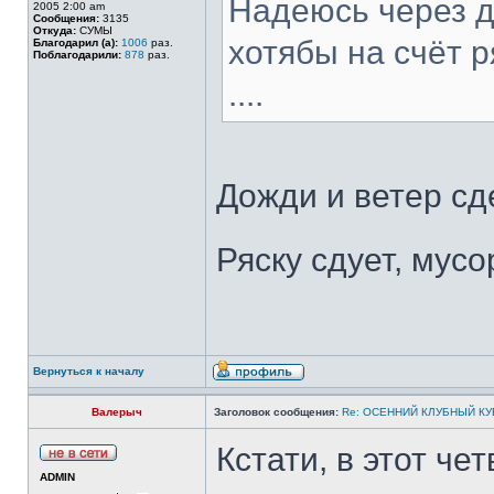
Надеюсь через д
2005 2:00 am
Сообщения:
3135
Откуда:
СУМЫ
хотябы на счёт р
Благодарил (а):
1006
раз.
Поблагодарили:
878
раз.
....
Дожди и ветер сд
Ряску сдует, мусо
Вернуться к началу
Валерыч
Заголовок сообщения:
Re: ОСЕННИЙ КЛУБНЫЙ КУБ
Кстати, в этот че
ADMIN