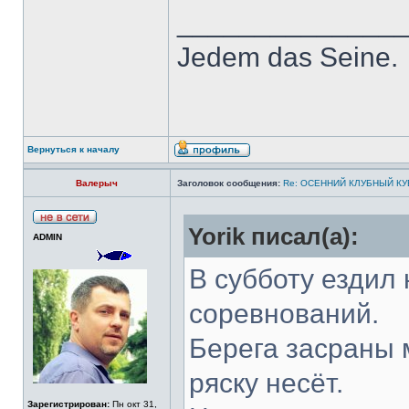
______________
Jedem das Seine.
Вернуться к началу
Валерыч
Заголовок сообщения:
Re: ОСЕННИЙ КЛУБНЫЙ КУБ
Yorik писал(а):
ADMIN
В субботу ездил
соревнований.
Берега засраны 
ряску несёт.
Зарегистрирован:
Пн окт 31,