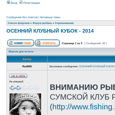
Вход
Регистрация
Сообщения без ответов
|
Активные темы
Список форумов
»
Форум рыбака
»
Соревнования
ОСЕННИЙ КЛУБНЫЙ КУБОК - 2014
Страница
1
из
3
[ Сообщений: 40 ]
Версия для печати
Автор
Rad888
Заголовок сообщения:
ОСЕННИЙ КЛУБНЫЙ КУБОК 
Не впервой
ВНИМАНИЮ РЫБ
СУМСКОЙ КЛУБ 
(
http://www.fishin