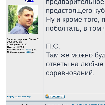
предварительное
предстоящего куб
Ну и кроме того, 
поболтать, в том 
Зарегистрирован:
Пн окт 31,
2005 2:00 am
П.С.
Сообщения:
3135
Откуда:
СУМЫ
Благодарил (а):
1006
раз.
Поблагодарили:
878
раз.
Там же можно бу
ответы на любые
соревнований.
Вернуться к началу