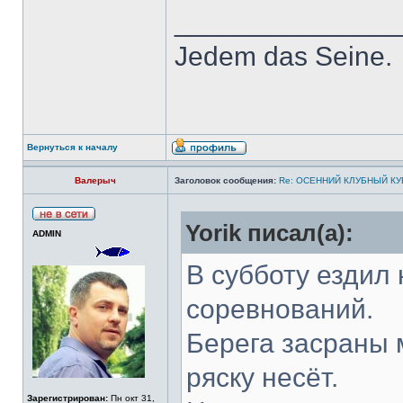
______________
Jedem das Seine.
Вернуться к началу
Валерыч
Заголовок сообщения:
Re: ОСЕННИЙ КЛУБНЫЙ КУБ
Yorik писал(а):
ADMIN
В субботу ездил
соревнований.
Берега засраны 
ряску несёт.
Зарегистрирован:
Пн окт 31,