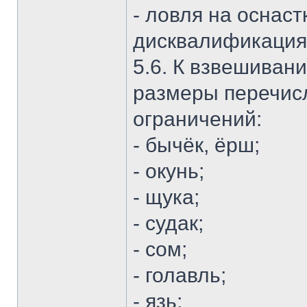
- ловля на оснаст
дисквалификация
5.6. К взвешиван
размеры перечис
ограничений:
- бычёк, ёрш;
- окунь;
- щука;
- судак;
- сом;
- голавль;
- язь;