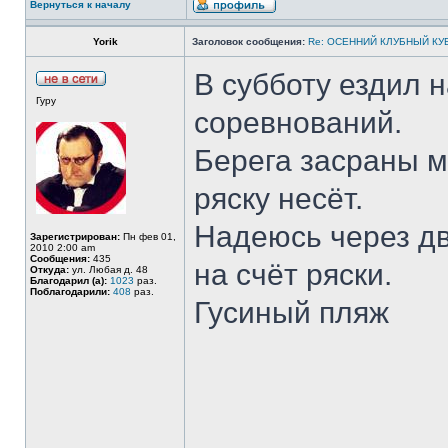
Вернуться к началу
Yorik
Заголовок сообщения:
Re: ОСЕННИЙ КЛУБНЫЙ КУБ
В субботу ездил 
Гуру
соревнований.
Берега засраны м
ряску несёт.
Надеюсь через дв
Зарегистрирован:
Пн фев 01,
2010 2:00 am
Сообщения:
435
на счёт ряски.
Откуда:
ул. Любая д. 48
Благодарил (а):
1023
раз.
Поблагодарили:
408
раз.
Гусиный пляж