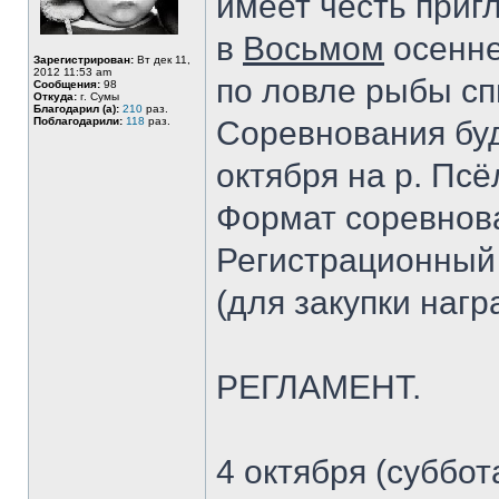
имеет честь приг
в
Восьмом
осенне
Зарегистрирован:
Вт дек 11,
2012 11:53 am
по ловле рыбы сп
Сообщения:
98
Откуда:
г. Сумы
Благодарил (а):
210
раз.
Поблагодарили:
118
раз.
Соревнования буд
октября на р. Псё
Формат соревнов
Регистрационный в
(для закупки нагр
РЕГЛАМЕНТ.
4 октября (суббота