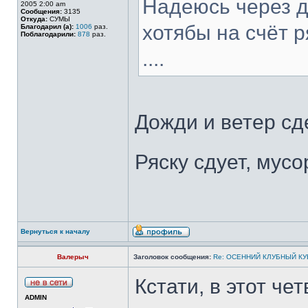
Надеюсь через д
2005 2:00 am
Сообщения:
3135
Откуда:
СУМЫ
хотябы на счёт р
Благодарил (а):
1006
раз.
Поблагодарили:
878
раз.
....
Дожди и ветер сд
Ряску сдует, мусо
Вернуться к началу
Валерыч
Заголовок сообщения:
Re: ОСЕННИЙ КЛУБНЫЙ КУБ
Кстати, в этот че
ADMIN