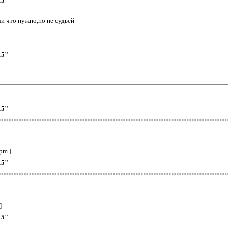
15"
ли что нужно,но не судьей
15"
15"
pm ]
15"
]
15"