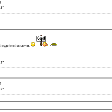
]
15"
ой судейской жилетки.
15"
]
15"