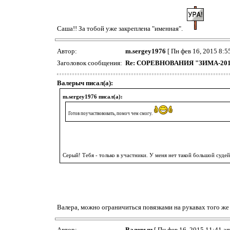
Саша!! За тобой уже закреплена "именная".
Автор:
m.sergey1976
[ Пн фев 16, 2015 8:5
Заголовок сообщения:
Re: СОРЕВНОВАНИЯ "ЗИМА-20
Валерыч писал(а):
m.sergey1976 писал(а):
Готов поучаствововать, помоч чем смогу.
Серый! Тебя - только в участники. У меня нет такой большой суде
Валера, можно ограничиться повязками на рукавах того же
Автор:
Валерыч
[ Пн фев 16, 2015 11:41 am