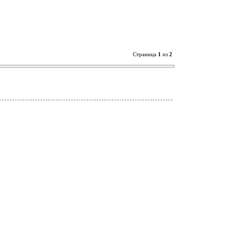
Страница
1
из
2