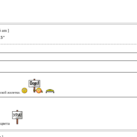
5 am ]
15"
йской жилетки.
 цвета
 ]