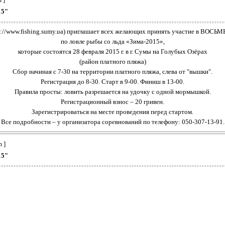
15"
p://www.fishing.sumy.ua) приглашает всех желающих принять участие в ВОС
по ловле рыбы со льда «Зима-2015»,
которые состоятся 28 февраля 2015 г. в г. Сумы на Голубых Озёрах
(район платного пляжа)
Сбор начиная с 7-30 на территории платного пляжа, слева от "вышки".
Регистрация до 8-30. Старт в 9-00. Финиш в 13-00.
Правила просты: ловить разрешается на удочку с одной мормышкой.
Регистрационный взнос – 20 гривен.
Зарегистрироваться на месте проведения перед стартом.
Все подробности – у организатора соревнований по телефону: 050-307-13-91.
 ]
15"