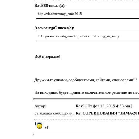
Rad888 писал(а):
http://vk.com/sumy_zima2015
АлександрС писал(а):
+ 1 про нас не забудьте
https://vk.com/fishing_in_sumy
Всё в порядке!
Дружим группами, сообществами, сайтами, спонсорами!!!
На выходных будет принято окончательное решение по мес
Автор:
RosS
[ Пт фев 13, 2015 4:53 pm ]
Заголовок сообщения:
Re: СОРЕВНОВАНИЯ "ЗИМА-20
+1