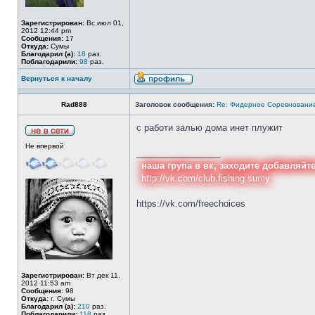
Зарегистрирован:
Вс июл 01,
2012 12:44 pm
Сообщения:
17
Откуда:
Сумы
Благодарил (а):
18
раз.
Поблагодарили:
98
раз.
Вернуться к началу
Rad888
Заголовок сообщения:
Re: Фидерное Соревновани
с работи залью дома инет плужит
Не впервой
_________________
наша група в вк, заходите добавляйт
http://vk.com/club.fishing.sumy
https://vk.com/freechoices
Зарегистрирован:
Вт дек 11,
2012 11:53 am
Сообщения:
98
Откуда:
г. Сумы
Благодарил (а):
210
раз.
Поблагодарили:
118
раз.