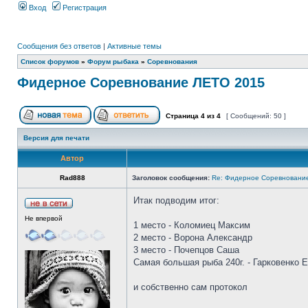
Вход
Регистрация
Сообщения без ответов
|
Активные темы
Список форумов
»
Форум рыбака
»
Соревнования
Фидерное Соревнование ЛЕТО 2015
Страница
4
из
4
[ Сообщений: 50 ]
Версия для печати
Автор
Rad888
Заголовок сообщения:
Re: Фидерное Соревновани
Итак подводим итог:
Не впервой
1 место - Коломиец Максим
2 место - Ворона Александр
3 место - Почепцов Саша
Самая большая рыба 240г. - Гарковенко 
и собственно сам протокол