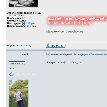
Зарегистрирован:
Вт дек 11,
_________________
2012 11:53 am
Сообщения:
98
наша група в вк, заходите добавляйт
Откуда:
г. Сумы
http://vk.com/club.fishing.sumy
Благодарил (а):
210
раз.
Поблагодарили:
118
раз.
https://vk.com/freechoices
Вернуться к началу
maxik
Заголовок сообщения:
Re: Фидерное Соревновани
Андрюха а фото будут?
Гость