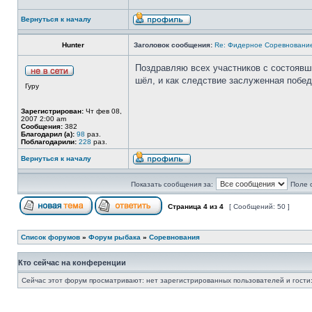
Вернуться к началу
Hunter
Заголовок сообщения:
Re: Фидерное Соревновани
Поздравляю всех участников с состоявш
шёл, и как следствие заслуженная побед
Гуру
Зарегистрирован:
Чт фев 08,
2007 2:00 am
Сообщения:
382
Благодарил (а):
98
раз.
Поблагодарили:
228
раз.
Вернуться к началу
Показать сообщения за:
Поле 
Страница
4
из
4
[ Сообщений: 50 ]
Список форумов
»
Форум рыбака
»
Соревнования
Кто сейчас на конференции
Сейчас этот форум просматривают: нет зарегистрированных пользователей и гости: