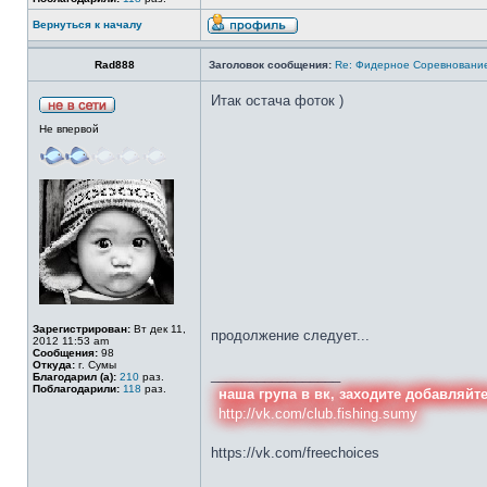
Вернуться к началу
Rad888
Заголовок сообщения:
Re: Фидерное Соревновани
Итак остача фоток )
Не впервой
Зарегистрирован:
Вт дек 11,
продолжение следует...
2012 11:53 am
Сообщения:
98
Откуда:
г. Сумы
_________________
Благодарил (а):
210
раз.
Поблагодарили:
118
раз.
наша група в вк, заходите добавляйт
http://vk.com/club.fishing.sumy
https://vk.com/freechoices