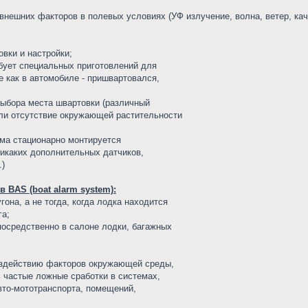
 внешних факторов в полевых условиях (УФ излучение, волна, ветер, кач
овки и настройки;
ребует специальных приготовлений для
е как в автомобиле - пришвартовался,
выбора места швартовки (различный
или отсутствие окружающей растительности
ема стационарно монтируется
никаких дополнительных датчиков,
.)
BAS (boat alarm system):
гона, а не тогда, когда лодка находится
га;
посредственно в салоне лодки, багажных
воздействию факторов окружающей среды,
 частые ложные сработки в системах,
то-мототранспорта, помещений,