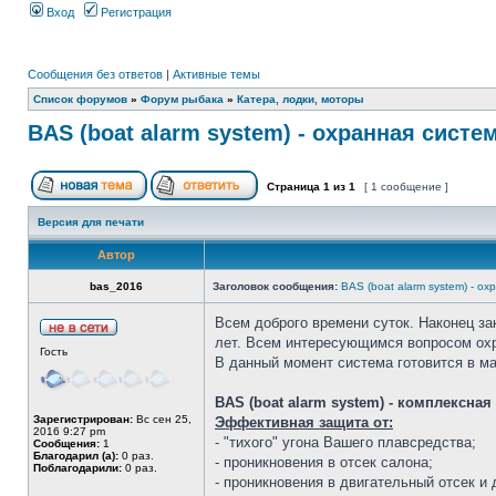
Вход
Регистрация
Сообщения без ответов
|
Активные темы
Список форумов
»
Форум рыбака
»
Катера, лодки, моторы
BAS (boat alarm system) - охранная систе
Страница
1
из
1
[ 1 сообщение ]
Версия для печати
Автор
bas_2016
Заголовок сообщения:
BAS (boat alarm system) - о
Всем доброго времени суток. Наконец за
лет. Всем интересующимся вопросом охр
Гость
В данный момент система готовится в м
BAS (boat alarm system) - комплексная
Зарегистрирован:
Вс сен 25,
Эффективная защита от:
2016 9:27 pm
- "тихого" угона Вашего плавсредства;
Сообщения:
1
Благодарил (а):
0 раз.
- проникновения в отсек салона;
Поблагодарили:
0 раз.
- проникновения в двигательный отсек и