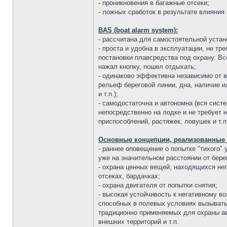
- проникновения в багажные отсеки;
- ложных сработок в результате влияния
BAS (boat alarm system):
- рассчитана для самостоятельной устан
- проста и удобна в эксплуатации, не т
постановки плавсредства под охрану. Вс
нажал кнопку, пошел отдыхать;
- одинаково эффективна независимо от 
рельеф береговой линии, дна, наличие 
и т.п.);
- самодостаточна и автономна (вся сист
непосредственно на лодке и не требует 
приспособлений, растяжек, ловушек и т.п
Основные концепции, реализованные в 
- раннее оповещение о попытке "тихого" у
уже на значительном расстоянии от бере
- охрана ценных вещей, находящихся не
отсеках, бардачках;
- охрана двигателя от попытки снятия;
- высокая устойчивость к негативному 
способных в полевых условиях вызывать
традиционно применяемых для охраны ав
внешних территорий и т.п.