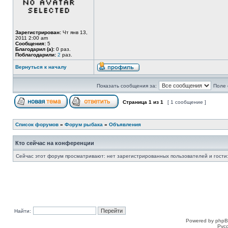
Зарегистрирован:
Чт янв 13,
2011 2:00 am
Сообщения:
5
Благодарил (а):
0 раз.
Поблагодарили:
2
раз.
Вернуться к началу
Показать сообщения за:
Поле 
Страница
1
из
1
[ 1 сообщение ]
Список форумов
»
Форум рыбака
»
Объявления
Кто сейчас на конференции
Сейчас этот форум просматривают: нет зарегистрированных пользователей и гости:
Найти:
Powered by phpB
Рус