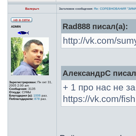
Валерыч
Заголовок сообщения:
Re: СОРЕВНОВАНИЯ "ЗИМА
Rad888 писал(а):
ADMIN
http://vk.com/su
АлександрС писал(
Зарегистрирован:
Пн окт 31,
+ 1 про нас не з
2005 2:00 am
Сообщения:
3135
Откуда:
СУМЫ
Благодарил (а):
1006
раз.
https://vk.com/fi
Поблагодарили:
878
раз.