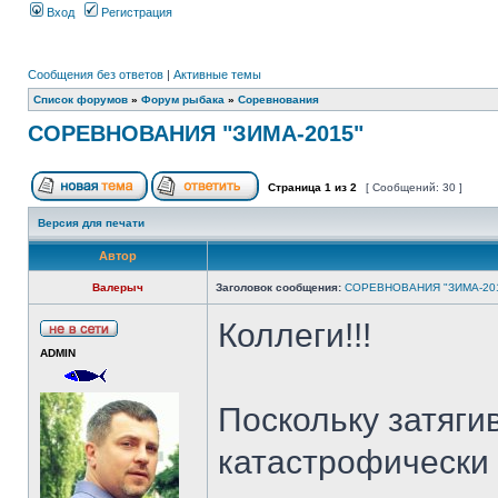
Вход
Регистрация
Сообщения без ответов
|
Активные темы
Список форумов
»
Форум рыбака
»
Соревнования
СОРЕВНОВАНИЯ "ЗИМА-2015"
Страница
1
из
2
[ Сообщений: 30 ]
Версия для печати
Автор
Валерыч
Заголовок сообщения:
СОРЕВНОВАНИЯ "ЗИМА-20
Коллеги!!!
ADMIN
Поскольку затяги
катастрофически у