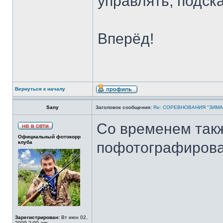
управлять, подск
Вперёд!
Вернуться к началу
Sany
Заголовок сообщения:
Re: СОРЕВНОВАНИЯ "ЗИМА
Со временем такж
Официальный фотокорр
клуба
пофотографирова
Зарегистрирован:
Вт июн 02,
2009 2:00 am