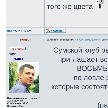
того же цвета
Вернуться к началу
Валерыч
Заголовок сообщения:
Re: СОРЕВНОВАНИЯ "ЗИМА
Сумской клуб ры
ADMIN
приглашает вс
ВОСЬМЫХ
по ловле 
которые состоятс
Зарегистрирован:
Пн окт 31,
2005 2:00 am
(р
Сообщения:
3135
Откуда:
СУМЫ