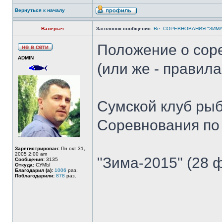
Вернуться к началу
Валерыч
Заголовок сообщения:
Re: СОРЕВНОВАНИЯ "ЗИМА
Положение о сор
ADMIN
(или же - правил
Сумской клуб ры
Соревнования по
Зарегистрирован:
Пн окт 31,
2005 2:00 am
"Зима-2015" (28 
Сообщения:
3135
Откуда:
СУМЫ
Благодарил (а):
1006
раз.
Поблагодарили:
878
раз.