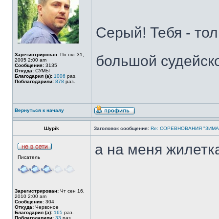
Серый! Тебя - тол
Зарегистрирован:
Пн окт 31,
большой судейск
2005 2:00 am
Сообщения:
3135
Откуда:
СУМЫ
Благодарил (а):
1006
раз.
Поблагодарили:
878
раз.
Вернуться к началу
Шypik
Заголовок сообщения:
Re: СОРЕВНОВАНИЯ "ЗИМА
а на меня жилетк
Писатель
Зарегистрирован:
Чт сен 16,
2010 2:00 am
Сообщения:
304
Откуда:
Червоное
Благодарил (а):
165
раз.
Поблагодарили:
33
раз.