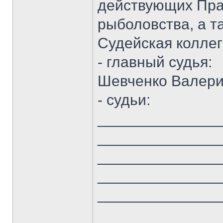
действующих Пра
рыболовства, а т
Судейская коллег
- главный судья:
Шевченко Валер
- судьи:
______________
______________
______________
______________
______________