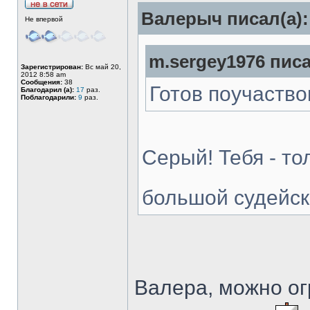
Валерыч писал(а):
Не впервой
m.sergey1976 писа
Зарегистрирован:
Вс май 20,
2012 8:58 am
Сообщения:
38
Готов поучаство
Благодарил (а):
17
раз.
Поблагодарили:
9
раз.
Серый! Тебя - то
большой судейск
Валера, можно ог