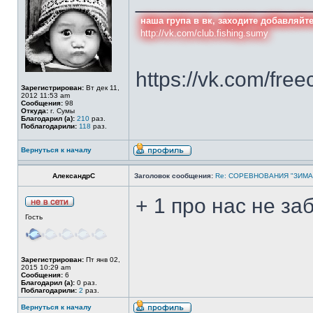
______________
наша група в вк, заходите добавляйт
http://vk.com/club.fishing.sumy
https://vk.com/free
Зарегистрирован:
Вт дек 11,
2012 11:53 am
Сообщения:
98
Откуда:
г. Сумы
Благодарил (а):
210
раз.
Поблагодарили:
118
раз.
Вернуться к началу
АлександрС
Заголовок сообщения:
Re: СОРЕВНОВАНИЯ "ЗИМА
+ 1 про нас не за
Гость
Зарегистрирован:
Пт янв 02,
2015 10:29 am
Сообщения:
6
Благодарил (а):
0 раз.
Поблагодарили:
2
раз.
Вернуться к началу