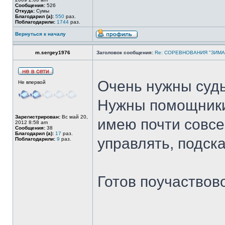
Сообщения:
526
Откуда:
Сумы
Благодарил (а):
550
раз.
Поблагодарили:
1744
раз.
Вернуться к началу
m.sergey1976
Заголовок сообщения:
Re: СОРЕВНОВАНИЯ "ЗИМА
Очень нужны суд
Не впервой
Нужны помощники.
Зарегистрирован:
Вс май 20,
имею почти совсе
2012 8:58 am
Сообщения:
38
Благодарил (а):
17
раз.
управлять, подск
Поблагодарили:
9
раз.
Готов поучаствов