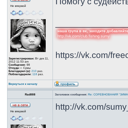
Помогу с судейст
Не впервой
______________
наша група в вк, заходите добавляйт
http://vk.com/club.fishing.sumy
https://vk.com/free
Зарегистрирован:
Вт дек 11,
2012 11:53 am
Сообщения:
98
Откуда:
г. Сумы
Благодарил (а):
210
раз.
Поблагодарили:
118
раз.
Вернуться к началу
Rad888
Заголовок сообщения:
Re: СОРЕВНОВАНИЯ "ЗИМА
http://vk.com/sum
Не впервой