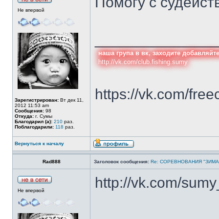
Помогу с судейст
Не впервой
______________
наша група в вк, заходите добавляйт
http://vk.com/club.fishing.sumy
https://vk.com/free
Зарегистрирован:
Вт дек 11,
2012 11:53 am
Сообщения:
98
Откуда:
г. Сумы
Благодарил (а):
210
раз.
Поблагодарили:
118
раз.
Вернуться к началу
Rad888
Заголовок сообщения:
Re: СОРЕВНОВАНИЯ "ЗИМА
http://vk.com/sum
Не впервой