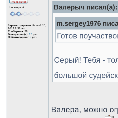
Валерыч писал(а):
Не впервой
m.sergey1976 писа
Зарегистрирован:
Вс май 20,
2012 8:58 am
Сообщения:
38
Готов поучаство
Благодарил (а):
17
раз.
Поблагодарили:
9
раз.
Серый! Тебя - то
большой судейск
Валера, можно ог