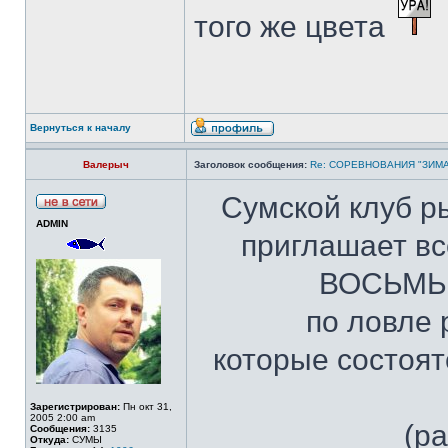
того же цвета
Вернуться к началу
Валерыч
Заголовок сообщения:
Re: СОРЕВНОВАНИЯ "ЗИМА
Сумской клуб ры
ADMIN
приглашает вс
ВОСЬМЫХ
по ловле 
которые состоятс
Зарегистрирован:
Пн окт 31,
2005 2:00 am
(р
Сообщения:
3135
Откуда:
СУМЫ