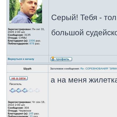
Серый! Тебя - тол
Зарегистрирован:
Пн окт 31,
большой судейск
2005 2:00 am
Сообщения:
3135
Откуда:
СУМЫ
Благодарил (а):
1006
раз.
Поблагодарили:
878
раз.
Вернуться к началу
Шypik
Заголовок сообщения:
Re: СОРЕВНОВАНИЯ "ЗИМА
а на меня жилетк
Писатель
Зарегистрирован:
Чт сен 16,
2010 2:00 am
Сообщения:
304
Откуда:
Червоное
Благодарил (а):
165
раз.
Поблагодарили:
33
раз.