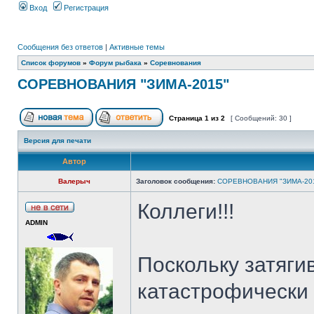
Вход
Регистрация
Сообщения без ответов
|
Активные темы
Список форумов
»
Форум рыбака
»
Соревнования
СОРЕВНОВАНИЯ "ЗИМА-2015"
Страница
1
из
2
[ Сообщений: 30 ]
Версия для печати
Автор
Валерыч
Заголовок сообщения:
СОРЕВНОВАНИЯ "ЗИМА-20
Коллеги!!!
ADMIN
Поскольку затяги
катастрофически у