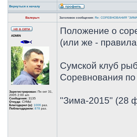
Вернуться к началу
Валерыч
Заголовок сообщения:
Re: СОРЕВНОВАНИЯ "ЗИМА
Положение о сор
ADMIN
(или же - правил
Сумской клуб ры
Соревнования по
Зарегистрирован:
Пн окт 31,
2005 2:00 am
"Зима-2015" (28 
Сообщения:
3135
Откуда:
СУМЫ
Благодарил (а):
1006
раз.
Поблагодарили:
878
раз.