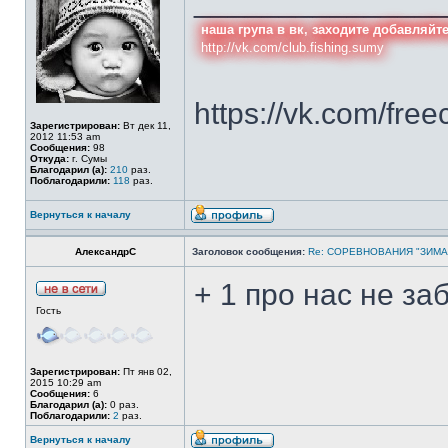
______________
наша група в вк, заходите добавляйт
http://vk.com/club.fishing.sumy
https://vk.com/free
Зарегистрирован:
Вт дек 11,
2012 11:53 am
Сообщения:
98
Откуда:
г. Сумы
Благодарил (а):
210
раз.
Поблагодарили:
118
раз.
Вернуться к началу
АлександрС
Заголовок сообщения:
Re: СОРЕВНОВАНИЯ "ЗИМА
+ 1 про нас не за
Гость
Зарегистрирован:
Пт янв 02,
2015 10:29 am
Сообщения:
6
Благодарил (а):
0 раз.
Поблагодарили:
2
раз.
Вернуться к началу