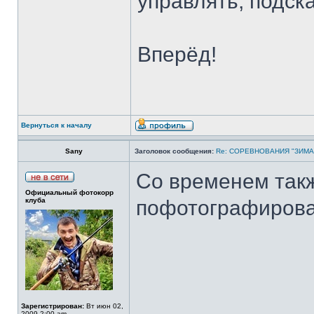
управлять, подск
Вперёд!
Вернуться к началу
Sany
Заголовок сообщения:
Re: СОРЕВНОВАНИЯ "ЗИМА
Со временем такж
Официальный фотокорр
клуба
пофотографирова
Зарегистрирован:
Вт июн 02,
2009 2:00 am