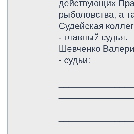
действующих Пра
рыболовства, а т
Судейская коллег
- главный судья:
Шевченко Валер
- судьи:
______________
______________
______________
______________
______________