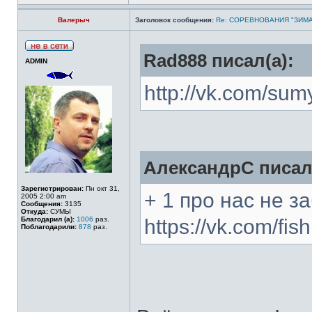
Валерыч
Заголовок сообщения:
Re: СОРЕВНОВАНИЯ "ЗИМА
Rad888 писал(а):
ADMIN
http://vk.com/su
АлександрС писал(
Зарегистрирован:
Пн окт 31,
+ 1 про нас не з
2005 2:00 am
Сообщения:
3135
Откуда:
СУМЫ
Благодарил (а):
1006
раз.
https://vk.com/fi
Поблагодарили:
878
раз.