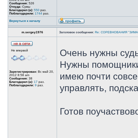
Сообщения:
526
Откуда:
Сумы
Благодарил (а):
550
раз.
Поблагодарили:
1744
раз.
Вернуться к началу
m.sergey1976
Заголовок сообщения:
Re: СОРЕВНОВАНИЯ "ЗИМА
Очень нужны суд
Не впервой
Нужны помощники.
Зарегистрирован:
Вс май 20,
имею почти совсе
2012 8:58 am
Сообщения:
38
Благодарил (а):
17
раз.
управлять, подск
Поблагодарили:
9
раз.
Готов поучаствов